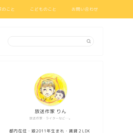
家のこと
こどものこと
お問い合わせ
放送作家 りん
放送作家・ライターなど…。
都内在住・娘2011年生まれ・賃貸２LDK