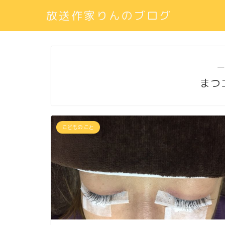
放送作家りんのブログ
―
まつ
こどもの こと