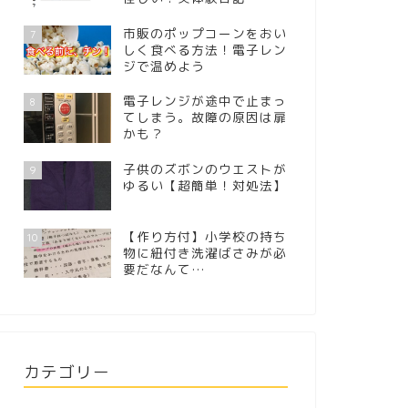
市販のポップコーンをおい
7
しく食べる方法！電子レン
ジで温めよう
電子レンジが途中で止まっ
8
てしまう。故障の原因は扉
かも？
子供のズボンのウエストが
9
ゆるい【超簡単！対処法】
【作り方付】小学校の持ち
10
物に紐付き洗濯ばさみが必
要だなんて…
カテゴリー