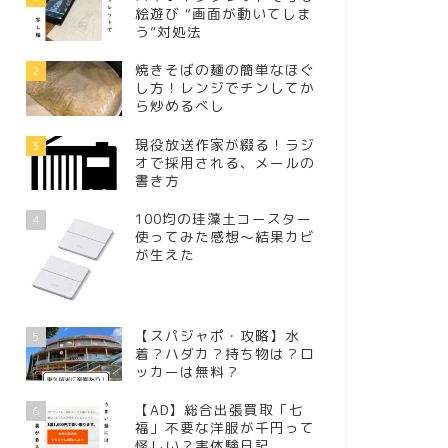
絵遊び “画面が動いてしま
う”対処法
焼きそばの麺の簡単なほぐ
2
し方！レンジでチンしてか
ら炒めるべし
現役放送作家が綴る！ラジ
3
オで採用される、メールの
書き方
100均の珪藻土コースター
4
使ってみた感想～結果カビ
が生えた
【スパジャポ・攻略】水
5
着？ハダカ？持ち物は？ロ
ッカーは無料？
【AD】総合出張買取「七
6
福」不要な洋服が千円って
怪しい？実体験日記