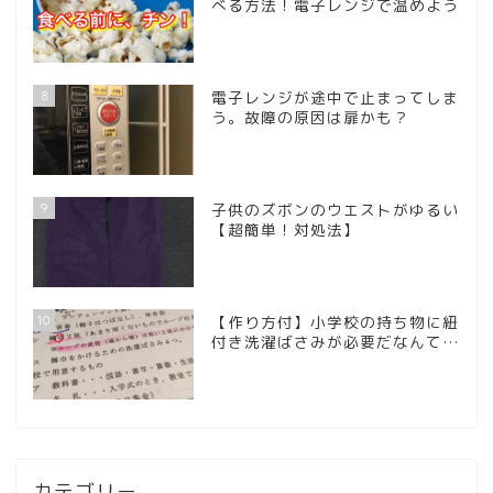
べる方法！電子レンジで温めよう
8
電子レンジが途中で止まってしま
う。故障の原因は扉かも？
9
子供のズボンのウエストがゆるい
【超簡単！対処法】
10
【作り方付】小学校の持ち物に紐
付き洗濯ばさみが必要だなんて…
カテゴリー