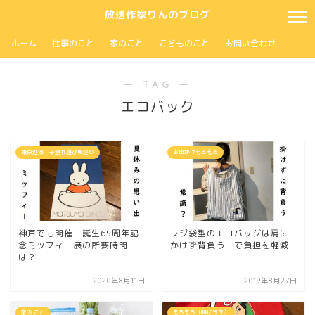
放送作家りんのブログ
ホーム
仕事のこと
家のこと
こどものこと
お問い合わせ
― TAG ―
エコバック
東京近郊・子連れ遊び場巡り
お出かけもろもろ
神戸でも開催！誕生65周年記
レジ袋型のエコバッグは肩に
念ミッフィー展の所要時間
かけず背負う！で負担を軽減
は？
2020年8月11日
2019年8月27日
家の こと
もろもろ（時にヲタ）