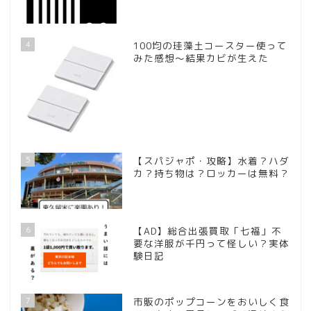
4
100均の珪藻土コースター使って
みた感想～結果カビが生えた
5
【スパジャポ・攻略】水着？ハダ
カ？持ち物は？ロッカーは無料？
6
【AD】総合出張買取「七福」不
要な洋服が千円って怪しい？実体
験日記
7
市販のポップコーンをおいしく食