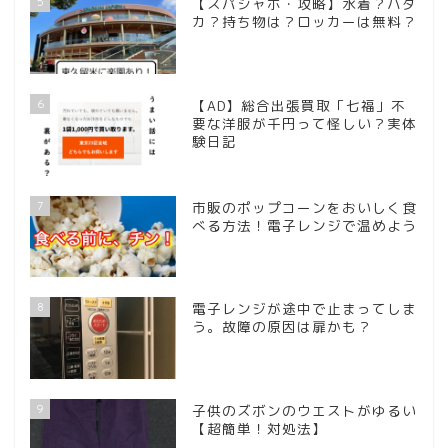
5
【スパジャポ・攻略】水着？ハダ
カ？持ち物は？ロッカーは無料？
6
【AD】総合出張買取「七福」不
要な洋服が千円って怪しい？実体
験日記
7
市販のポップコーンをおいしく食
べる方法！電子レンジで温めよう
8
電子レンジが途中で止まってしま
う。故障の原因は扉かも？
9
子供のズボンのウエストがゆるい
【超簡単！対処法】