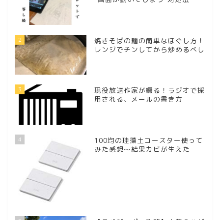
2
焼きそばの麺の簡単なほぐし方！
レンジでチンしてから炒めるべし
3
現役放送作家が綴る！ラジオで採
用される、メールの書き方
4
100均の珪藻土コースター使って
みた感想～結果カビが生えた