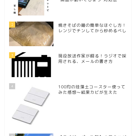
2
焼きそばの麺の簡単なほぐし方！
レンジでチンしてから炒めるべし
3
現役放送作家が綴る！ラジオで採
用される、メールの書き方
4
100均の珪藻土コースター使って
みた感想～結果カビが生えた