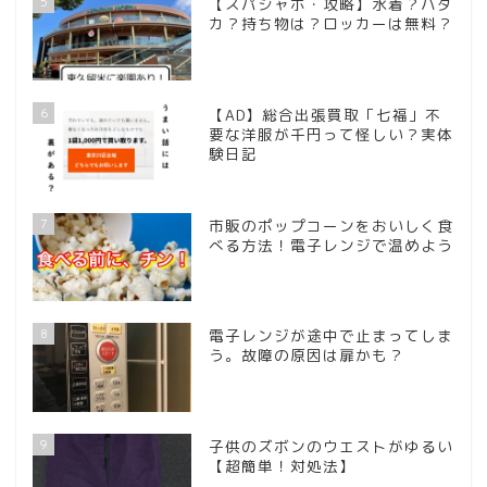
5
【スパジャポ・攻略】水着？ハダ
カ？持ち物は？ロッカーは無料？
6
【AD】総合出張買取「七福」不
要な洋服が千円って怪しい？実体
験日記
7
市販のポップコーンをおいしく食
べる方法！電子レンジで温めよう
8
電子レンジが途中で止まってしま
う。故障の原因は扉かも？
9
子供のズボンのウエストがゆるい
【超簡単！対処法】