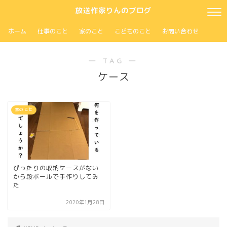
放送作家りんのブログ
ホーム
仕事のこと
家のこと
こどものこと
お問い合わせ
― TAG ―
ケース
家の こと
ぴったりの収納ケースがない
から段ボールで手作りしてみ
た
2020年1月28日