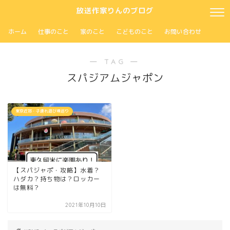
放送作家りんのブログ
ホーム
仕事のこと
家のこと
こどものこと
お問い合わせ
― TAG ―
スパジアムジャポン
東京近郊・子連れ遊び場巡り
【スパジャポ・攻略】水着？
ハダカ？持ち物は？ロッカー
は無料？
2021年10月10日