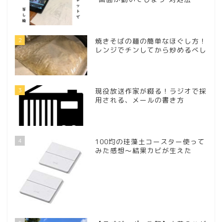
2
焼きそばの麺の簡単なほぐし方！
レンジでチンしてから炒めるべし
3
現役放送作家が綴る！ラジオで採
用される、メールの書き方
4
100均の珪藻土コースター使って
みた感想～結果カビが生えた