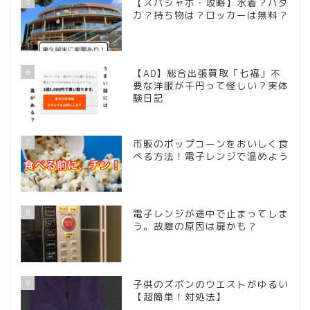
5
【スパジャポ・攻略】水着？ハダ
カ？持ち物は？ロッカーは無料？
6
【AD】総合出張買取「七福」不
要な洋服が千円って怪しい？実体
験日記
7
市販のポップコーンをおいしく食
べる方法！電子レンジで温めよう
8
電子レンジが途中で止まってしま
う。故障の原因は扉かも？
9
子供のズボンのウエストがゆるい
【超簡単！対処法】