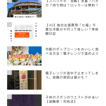
5
【スパジャポ・攻略】水着？ハダ
カ？持ち物は？ロッカーは無料？
6
【AD】総合出張買取「七福」不
要な洋服が千円って怪しい？実体
験日記
7
市販のポップコーンをおいしく食
べる方法！電子レンジで温めよう
8
電子レンジが途中で止まってしま
う。故障の原因は扉かも？
9
子供のズボンのウエストがゆるい
【超簡単！対処法】