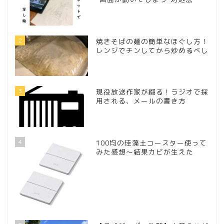
2
焼きそばの麺の簡単なほぐし方！
レンジでチンしてから炒めるべし
3
現役放送作家が綴る！ラジオで採
用される、メールの書き方
4
100均の珪藻土コースター使って
みた感想～結果カビが生えた