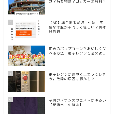
カ？持ち物は？ロッカーは無料？
6
【AD】総合出張買取「七福」不
要な洋服が千円って怪しい？実体
験日記
7
市販のポップコーンをおいしく食
べる方法！電子レンジで温めよう
8
電子レンジが途中で止まってしま
う。故障の原因は扉かも？
9
子供のズボンのウエストがゆるい
【超簡単！対処法】