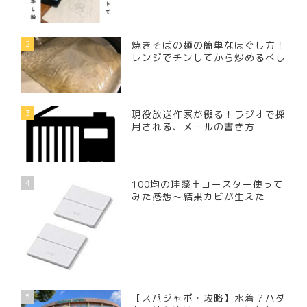
2
焼きそばの麺の簡単なほぐし方！
レンジでチンしてから炒めるべし
3
現役放送作家が綴る！ラジオで採
用される、メールの書き方
4
100均の珪藻土コースター使って
みた感想～結果カビが生えた
5
【スパジャポ・攻略】水着？ハダ