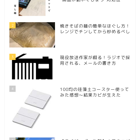
2
焼きそばの麺の簡単なほぐし方！
レンジでチンしてから炒めるべし
3
現役放送作家が綴る！ラジオで採
用される、メールの書き方
4
100均の珪藻土コースター使って
みた感想～結果カビが生えた