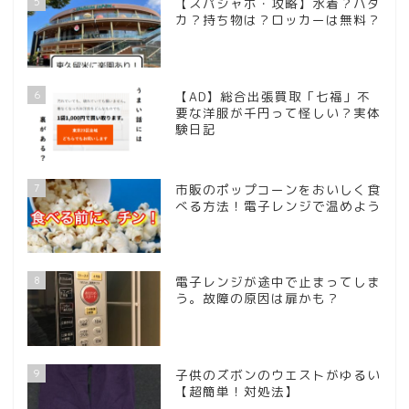
5
【スパジャポ・攻略】水着？ハダ
カ？持ち物は？ロッカーは無料？
6
【AD】総合出張買取「七福」不
要な洋服が千円って怪しい？実体
験日記
7
市販のポップコーンをおいしく食
べる方法！電子レンジで温めよう
8
電子レンジが途中で止まってしま
う。故障の原因は扉かも？
9
子供のズボンのウエストがゆるい
【超簡単！対処法】