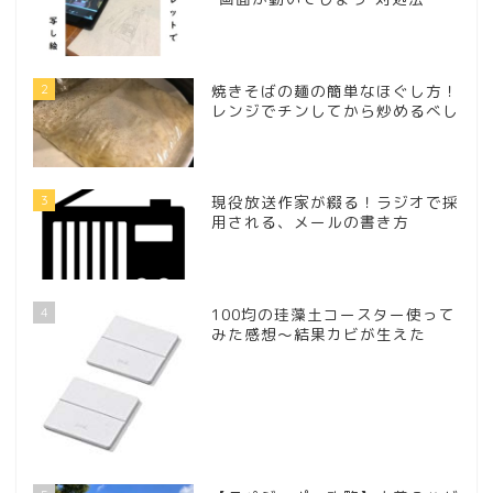
2
焼きそばの麺の簡単なほぐし方！
レンジでチンしてから炒めるべし
3
現役放送作家が綴る！ラジオで採
用される、メールの書き方
4
100均の珪藻土コースター使って
みた感想～結果カビが生えた