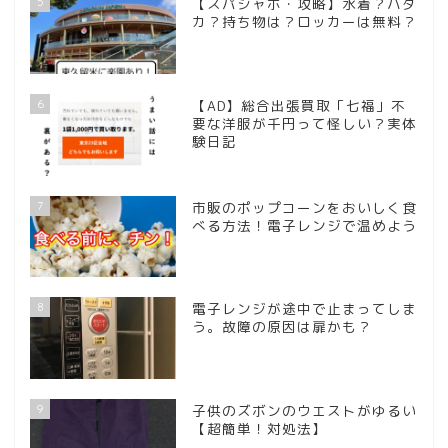
5
【スパジャポ・攻略】水着？ハダ
カ？持ち物は？ロッカーは無料？
6
【AD】総合出張買取「七福」不
要な洋服が千円って怪しい？実体
験日記
7
市販のポップコーンをおいしく食
べる方法！電子レンジで温めよう
8
電子レンジが途中で止まってしま
う。故障の原因は扉かも？
9
子供のズボンのウエストがゆるい
【超簡単！対処法】