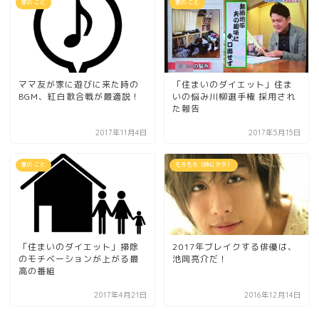
家の こと
家の こと
ママ友が家に遊びに来た時の
「住まいのダイエット」住ま
BGM、紅白歌合戦が最適説！
いの悩み川柳選手権 採用され
た報告
2017年11月4日
2017年5月15日
家の こと
もろもろ（時にヲタ）
「住まいのダイエット」掃除
2017年ブレイクする俳優は、
のモチベーションが上がる最
池岡亮介だ！
高の番組
2017年4月21日
2016年12月14日