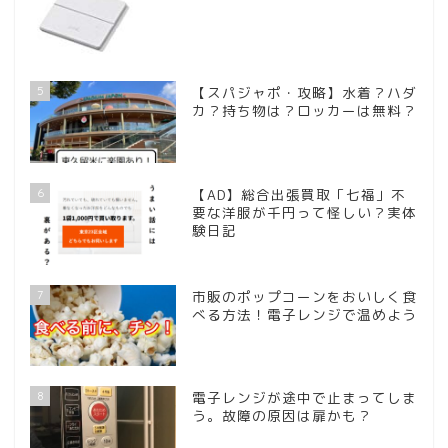
5
【スパジャポ・攻略】水着？ハダ
カ？持ち物は？ロッカーは無料？
6
【AD】総合出張買取「七福」不
要な洋服が千円って怪しい？実体
験日記
7
市販のポップコーンをおいしく食
べる方法！電子レンジで温めよう
8
電子レンジが途中で止まってしま
う。故障の原因は扉かも？