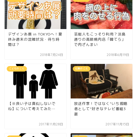
デザインあ展 in TOKYOへ！夏
芸能人もこっそり利用？淡島
休み週末の混雑状況・待ち時
通りの高級焼肉店「韓てら」
間は？
で肉ざんまい
2018年7月24日
2018年6月19日
こどもの こと
仕事の こと
【※良い子は真似しないで
放送作家！ではなく"いち視聴
ね】について考えてみた…
者として"好きなテレビ番組3
選
2017年11月28日
2017年11月15日