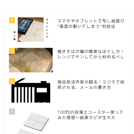
1
スマホやタブレットで写し絵遊び
“画面が動いてしまう”対処法
2
焼きそばの麺の簡単なほぐし方！
レンジでチンしてから炒めるべし
3
現役放送作家が綴る！ラジオで採
用される、メールの書き方
4
100均の珪藻土コースター使って
みた感想～結果カビが生えた