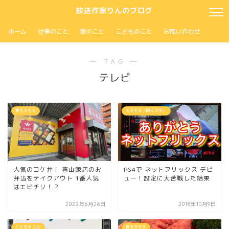
放送作家りんのブログ
ホーム
仕事のこと
家のこと
こどものこと
お問い合わせ
― TAG ―
テレビ
食もろもろ
もろもろ（時にヲタ）
人気のロケ弁！ 喜山飯店のお
PS4で ネットフリックス デビ
弁当をテイクアウト 1番人気
ュー！設定に大苦戦した結果
はエビチリ！？
2022年6月26日
2018年10月9日
こどもの こと
食もろもろ