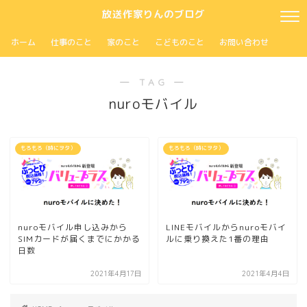
放送作家りんのブログ
ホーム
仕事のこと
家のこと
こどものこと
お問い合わせ
― TAG ―
nuroモバイル
もろもろ（時にヲタ）
もろもろ（時にヲタ）
nuroモバイル申し込みから
LINEモバイルからnuroモバイ
SIMカードが届くまでにかかる
ルに乗り換えた1番の理由
日数
2021年4月17日
2021年4月4日