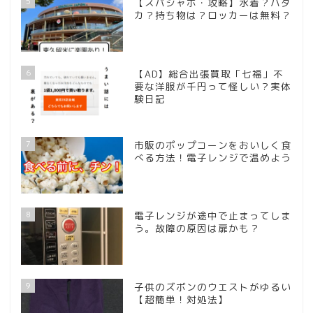
5
【スパジャポ・攻略】水着？ハダ
カ？持ち物は？ロッカーは無料？
6
【AD】総合出張買取「七福」不
要な洋服が千円って怪しい？実体
験日記
7
市販のポップコーンをおいしく食
べる方法！電子レンジで温めよう
8
電子レンジが途中で止まってしま
う。故障の原因は扉かも？
9
子供のズボンのウエストがゆるい
【超簡単！対処法】