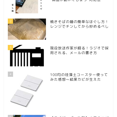
2
焼きそばの麺の簡単なほぐし方！
レンジでチンしてから炒めるべし
3
現役放送作家が綴る！ラジオで採
用される、メールの書き方
4
100均の珪藻土コースター使って
みた感想～結果カビが生えた