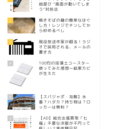
絵遊び “画面が動いてしま
う”対処法
焼きそばの麺の簡単なほぐ
2
し方！レンジでチンしてか
ら炒めるべし
現役放送作家が綴る！ラジ
3
オで採用される、メールの
書き方
100均の珪藻土コースター
4
使ってみた感想～結果カビ
が生えた
【スパジャポ・攻略】水
5
着？ハダカ？持ち物は？ロ
ッカーは無料？
【AD】総合出張買取「七
6
福」不要な洋服が千円って
怪しい？実体験日記