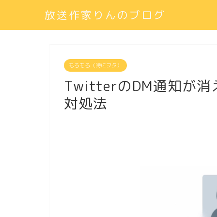
放送作家りんのブログ
もろもろ（時にヲタ）
TwitterのDM通知
対処法