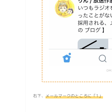
D
右下、
メールマークのところに「1」