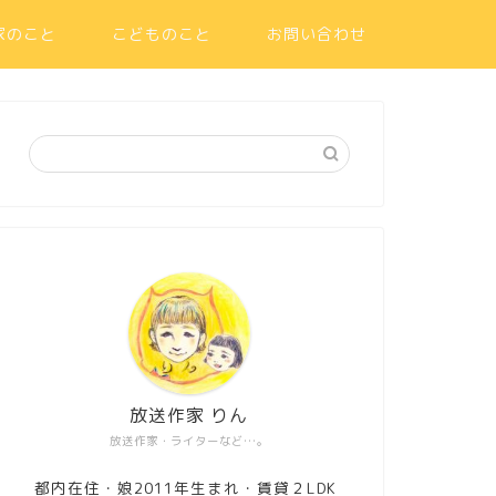
家のこと
こどものこと
お問い合わせ
放送作家 りん
放送作家・ライターなど…。
都内在住・娘2011年生まれ・賃貸２LDK