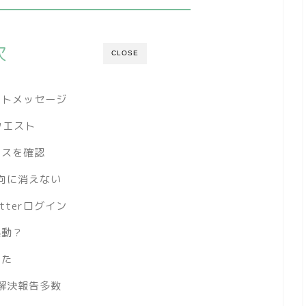
次
CLOSE
レクトメッセージ
クエスト
レスを確認
向に消えない
tterログイン
起動？
えた
解決報告多数