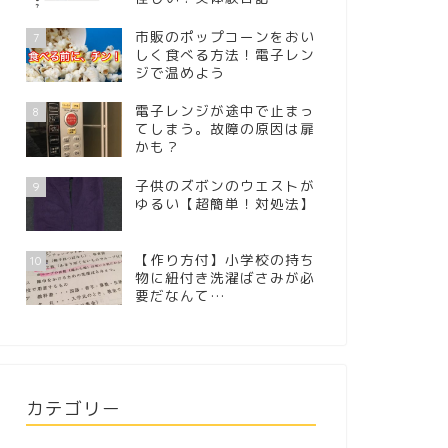
市販のポップコーンをおい
7
しく食べる方法！電子レン
ジで温めよう
電子レンジが途中で止まっ
8
てしまう。故障の原因は扉
かも？
子供のズボンのウエストが
9
ゆるい【超簡単！対処法】
【作り方付】小学校の持ち
10
物に紐付き洗濯ばさみが必
要だなんて…
カテゴリー