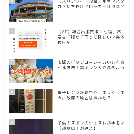
5
【スパジャポ・攻略】水着？ハダ
カ？持ち物は？ロッカーは無料？
6
【AD】総合出張買取「七福」不
要な洋服が千円って怪しい？実体
験日記
7
市販のポップコーンをおいしく食
べる方法！電子レンジで温めよう
8
電子レンジが途中で止まってしま
う。故障の原因は扉かも？
9
子供のズボンのウエストがゆるい
【超簡単！対処法】