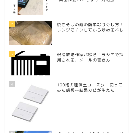
2
焼きそばの麺の簡単なほぐし方！
レンジでチンしてから炒めるべし
3
現役放送作家が綴る！ラジオで採
用される、メールの書き方
4
100均の珪藻土コースター使って
みた感想～結果カビが生えた