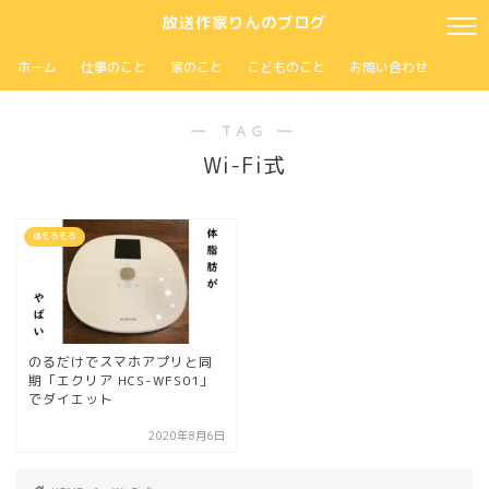
放送作家りんのブログ
ホーム
仕事のこと
家のこと
こどものこと
お問い合わせ
― TAG ―
Wi-Fi式
体もろもろ
のるだけでスマホアプリと同
期「エクリア HCS-WFS01」
でダイエット
2020年8月6日