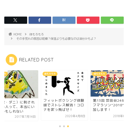
HOME
体もろもろ
その手荒れの原因は乾燥？保湿よりも必要なのは油分かもよ？
RELATED POST
ろもろ
体もろもろ
体もろもろ
フィットボクシング体験
第13回 世田谷246
（蚊・ダニ）に刺され
版でストレス解消！コロ
フマラソン"2018"
すい人って、本当にい
ナを吹っ飛ばせ！
加します！
のかもしれない
2020年4月8日
2018年8
2017年7月14日