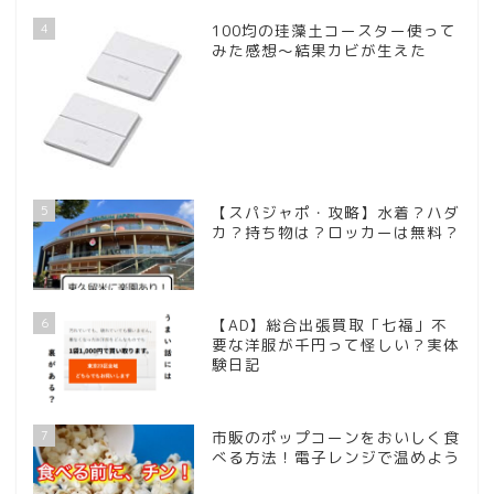
4
100均の珪藻土コースター使って
みた感想～結果カビが生えた
5
【スパジャポ・攻略】水着？ハダ
カ？持ち物は？ロッカーは無料？
6
【AD】総合出張買取「七福」不
要な洋服が千円って怪しい？実体
験日記
7
市販のポップコーンをおいしく食
べる方法！電子レンジで温めよう