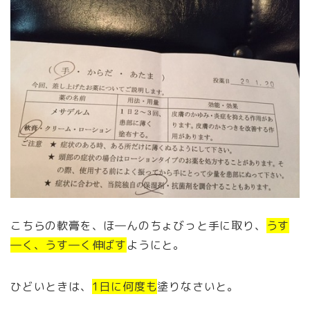
こちらの軟膏を、ほ―んのちょびっと手に取り、
うす
―く、うす―く伸ばす
ようにと。
ひどいときは、
1日に何度も
塗りなさいと。