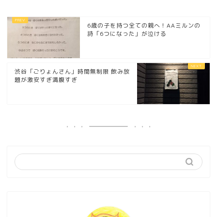
6歳の子を持つ全ての親へ！AAミルンの
詩「6つになった」が泣ける
渋谷「ごりょんさん」時間無制限 飲み放
題が激安すぎ満腹すぎ