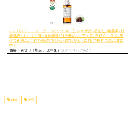
ホホバオイル・オーガニック／50ml【100%天然/植物性/無農薬/有
機栽培/オイリー肌/油分調整/引き締め/ヘアケア/手作りコスメ/手
作り化粧品/手作り石鹸/石けん/原料/材料/素材/専門店の高品質素
材】
価格：972円（税込、送料別)
(2017/1/27時点)
健康
美容