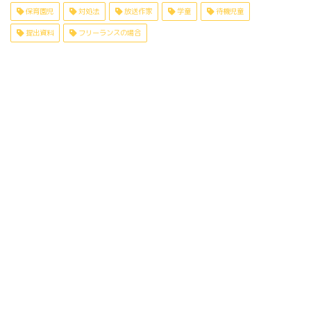
保育園児
対処法
放送作家
学童
待機児童
提出資料
フリーランスの場合