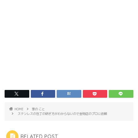
HOME
家の こと
ステンレスの包丁の研ぎ方がわからないので金物店のプロに依頼
RELATED POST