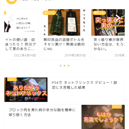
 こと
家の こと
家の こと
ンライトの使い道・収
無印良品の詰替ボトルを
突っ張り棒が限界？
法に迷ったら？ 防災グ
オキシ漬け！熱湯は絶対
ない方法は、もうコ
ズとして家のあちこ...
にNG
かない。
2022年6月14日
2019年5月31日
2018年7
PS4で ネットフリックス デビュー！設
定に大苦戦した結果
ブロック肉を煮た時の余分な脂を簡単に
取り除く方法