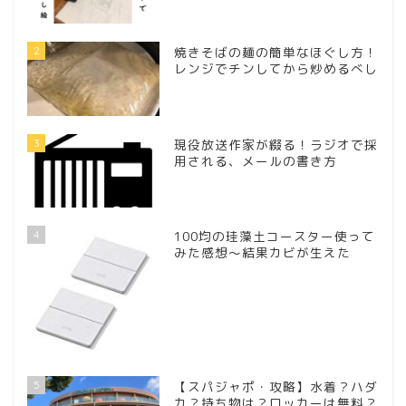
2
焼きそばの麺の簡単なほぐし方！
レンジでチンしてから炒めるべし
3
現役放送作家が綴る！ラジオで採
用される、メールの書き方
4
100均の珪藻土コースター使って
みた感想～結果カビが生えた
5
【スパジャポ・攻略】水着？ハダ
カ？持ち物は？ロッカーは無料？