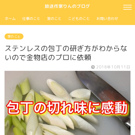
放送作家りんのブログ
ホーム
仕事のこと
家のこと
こどものこと
お問い合わせ
家の こと
ステンレスの包丁の研ぎ方がわからな
いので金物店のプロに依頼
2018年10月11日