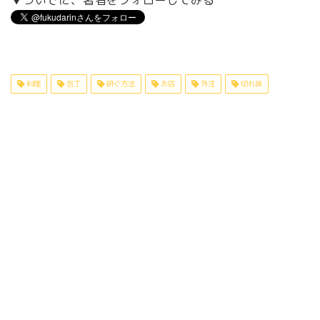
料理
包丁
研ぐ方法
お店
外注
切れ味