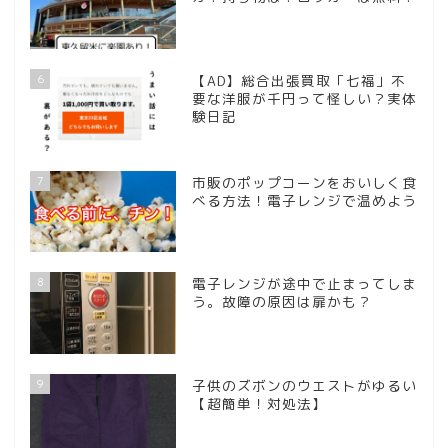
6
【AD】総合出張買取「七福」不
要な洋服が千円って怪しい？実体
験日記
7
市販のポップコーンをおいしく食
べる方法！電子レンジで温めよう
8
電子レンジが途中で止まってしま
う。故障の原因は扉かも？
9
子供のズボンのウエストがゆるい
【超簡単！対処法】