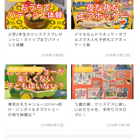
小学2年生のクリスマスプレゼ
ドラえもんドラホッケーダブ
ントに！ホイップるでパティ
ルスで大人も子供もエアホッ
シエ体験
ケー三昧
2018年11月6日
2018年10月23日
東京近郊・子連れ遊び場巡り
こどもの こと
東京おもちゃショー2019へ向
５歳の娘、クリスマスに欲し
け…バンダイ＆タカラトミー
いおもちゃを、手作りカタロ
の待ち時間は？
グに！
2018年6月12日
2016年11月11日