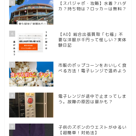
5
【スパジャポ・攻略】水着？ハダ
カ？持ち物は？ロッカーは無料？
6
【AD】総合出張買取「七福」不
要な洋服が千円って怪しい？実体
験日記
7
市販のポップコーンをおいしく食
べる方法！電子レンジで温めよう
8
電子レンジが途中で止まってしま
う。故障の原因は扉かも？
9
子供のズボンのウエストがゆるい
【超簡単！対処法】