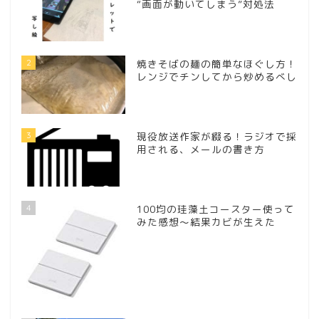
“画面が動いてしまう”対処法
2
焼きそばの麺の簡単なほぐし方！
レンジでチンしてから炒めるべし
3
現役放送作家が綴る！ラジオで採
用される、メールの書き方
4
100均の珪藻土コースター使って
みた感想～結果カビが生えた