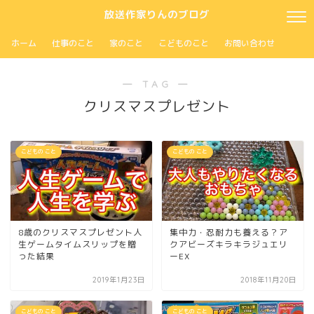
放送作家りんのブログ
ホーム
仕事のこと
家のこと
こどものこと
お問い合わせ
― TAG ―
クリスマスプレゼント
こどもの こと
こどもの こと
8歳のクリスマスプレゼント人
集中力・忍耐力も養える？ア
生ゲームタイムスリップを贈
クアビーズキラキラジュエリ
った結果
ーEX
2019年1月23日
2018年11月20日
こどもの こと
こどもの こと