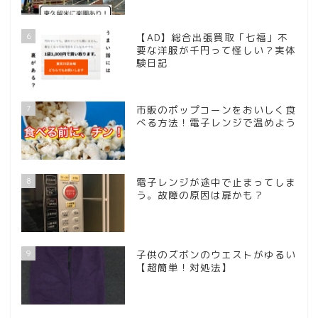
6
【AD】総合出張買取「七福」不
要な洋服が千円って怪しい？実体
験日記
7
市販のポップコーンをおいしく食
べる方法！電子レンジで温めよう
8
電子レンジが途中で止まってしま
う。故障の原因は扉かも？
9
子供のズボンのウエストがゆるい
【超簡単！対処法】