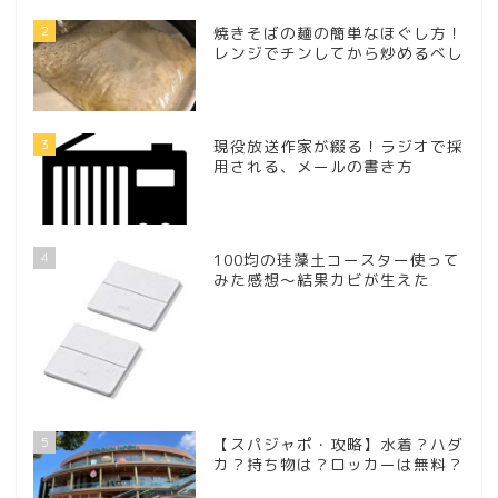
2
焼きそばの麺の簡単なほぐし方！
レンジでチンしてから炒めるべし
3
現役放送作家が綴る！ラジオで採
用される、メールの書き方
4
100均の珪藻土コースター使って
みた感想～結果カビが生えた
5
【スパジャポ・攻略】水着？ハダ
カ？持ち物は？ロッカーは無料？