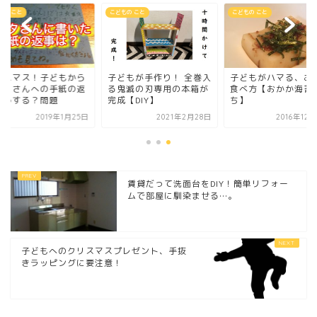
もの こと
こどもの こと
こどもの こと
リスマス！子どもから
子どもが手作り！ 全巻入
子どもがハマる、お
ンタさんへの手紙の返
る鬼滅の刃専用の本箱が
食べ方【おかか海苔
どうする？問題
完成【DIY】
ち】
2019年1月25日
2021年2月28日
2016年12
賃貸だって洗面台をDIY！簡単リフォー
ムで部屋に馴染ませる…。
子どもへのクリスマスプレゼント、手抜
きラッピングに要注意！