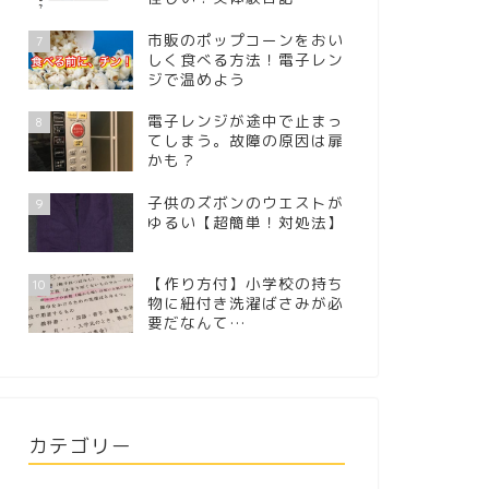
市販のポップコーンをおい
7
しく食べる方法！電子レン
ジで温めよう
電子レンジが途中で止まっ
8
てしまう。故障の原因は扉
かも？
子供のズボンのウエストが
9
ゆるい【超簡単！対処法】
【作り方付】小学校の持ち
10
物に紐付き洗濯ばさみが必
要だなんて…
カテゴリー