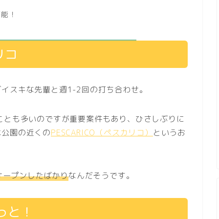
可能！
リコ
イスキな先輩と週1-2回の打ち合わせ。
ことも多いのですが重要案件もあり、ひさしぶりに
木公園の近くの
PESCARICO（ペスカリコ）
というお
にオープンしたばかり
なんだそうです。
っと！