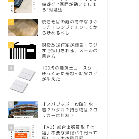
絵遊び “画面が動いてしま
う”対処法
焼きそばの麺の簡単なほぐ
2
し方！レンジでチンしてか
ら炒めるべし
現役放送作家が綴る！ラジ
3
オで採用される、メールの
書き方
100均の珪藻土コースター
4
使ってみた感想～結果カビ
が生えた
【スパジャポ・攻略】水
5
着？ハダカ？持ち物は？ロ
ッカーは無料？
【AD】総合出張買取「七
6
福」不要な洋服が千円って
怪しい？実体験日記