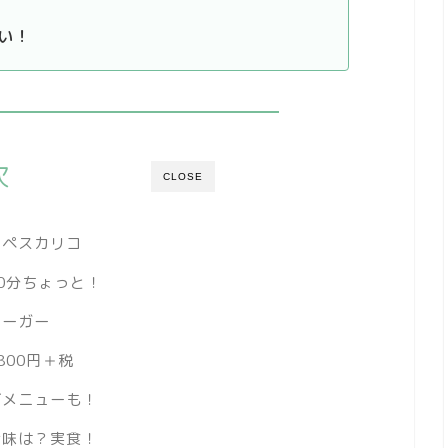
い！
次
CLOSE
のペスカリコ
0分ちょっと！
バーガー
800円＋税
グメニューも！
お味は？実食！