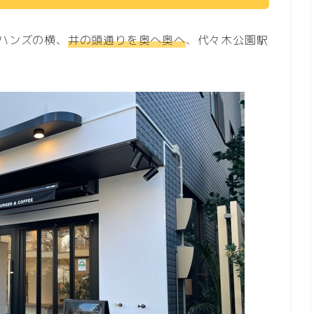
急ハンズの横、
井の頭通りを奥へ奥へ
、代々木公園駅