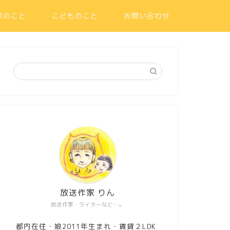
家のこと
こどものこと
お問い合わせ
放送作家 りん
放送作家・ライターなど…。
都内在住・娘2011年生まれ・賃貸２LDK