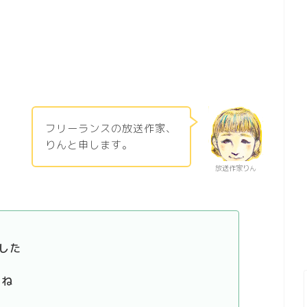
フリーランスの放送作家、
りんと申します。
放送作家りん
した
すね