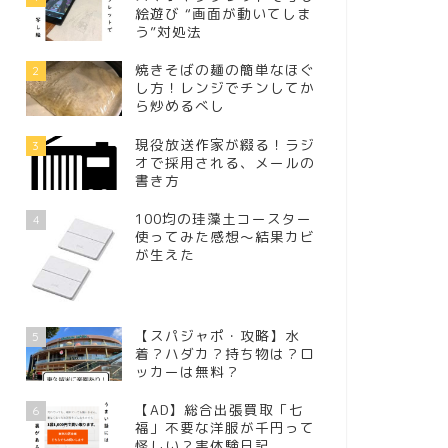
絵遊び “画面が動いてしま
う”対処法
焼きそばの麺の簡単なほぐ
2
し方！レンジでチンしてか
ら炒めるべし
現役放送作家が綴る！ラジ
3
オで採用される、メールの
書き方
100均の珪藻土コースター
4
使ってみた感想～結果カビ
が生えた
【スパジャポ・攻略】水
5
着？ハダカ？持ち物は？ロ
ッカーは無料？
【AD】総合出張買取「七
6
福」不要な洋服が千円って
怪しい？実体験日記