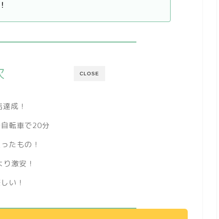
！
次
CLOSE
店達成！
自転車で20分
買ったもの！
より激安！
楽しい！