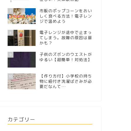
市販のポップコーンをおい
7
しく食べる方法！電子レン
ジで温めよう
電子レンジが途中で止まっ
8
てしまう。故障の原因は扉
かも？
子供のズボンのウエストが
9
ゆるい【超簡単！対処法】
【作り方付】小学校の持ち
10
物に紐付き洗濯ばさみが必
要だなんて…
カテゴリー