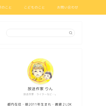
家のこと
こどものこと
お問い合わせ
放送作家 りん
放送作家・ライターなど…。
都内在住・娘2011年生まれ・賃貸２LDK