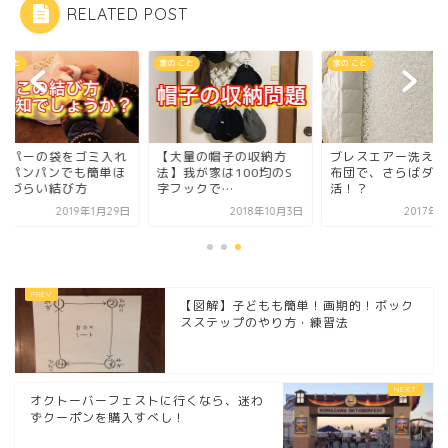
RELATED POST
 こと
家の こと
家の こと
ーパーの袋をゴミ入れ
【大量の帽子の収納方
ブレスエアー洗える
…パンパンでも簡単ほ
法】我が家は100均のS
布団で、さらばダニ
けづらい結び方
字フックで…
活！？
2019年1月29日
2018年10月3日
2017年7
【図解】子どもも簡単！画期的！ボック
スステップのやり方・練習法
オクトーバーフェストに行くなら、迷わ
ずクーポンを購入すべし！