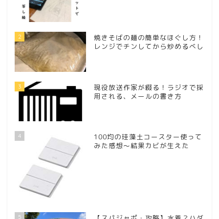
2
焼きそばの麺の簡単なほぐし方！
レンジでチンしてから炒めるべし
3
現役放送作家が綴る！ラジオで採
用される、メールの書き方
4
100均の珪藻土コースター使って
みた感想～結果カビが生えた
5
【スパジャポ・攻略】水着？ハダ