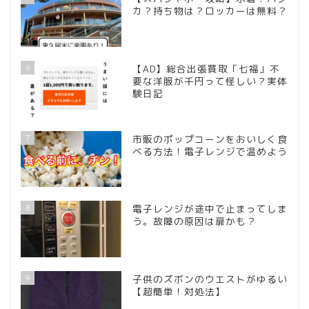
カ？持ち物は？ロッカーは無料？
6
【AD】総合出張買取「七福」不
要な洋服が千円って怪しい？実体
験日記
7
市販のポップコーンをおいしく食
べる方法！電子レンジで温めよう
8
電子レンジが途中で止まってしま
う。故障の原因は扉かも？
9
子供のズボンのウエストがゆるい
【超簡単！対処法】