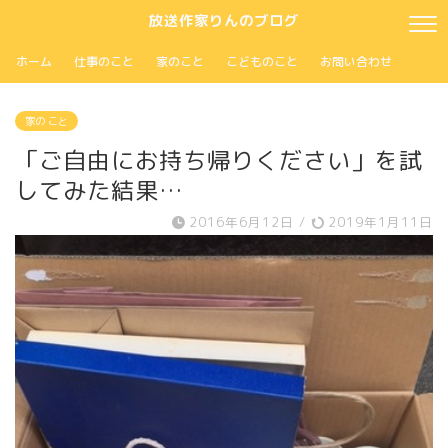
放送作家りんのブログ
ホーム
仕事のこと
家のこと
こどものこと
お問い合わせ
家の こと
「ご自由にお持ち帰りください」を試
してみた結果…
2016年6月12日
/
2019年1月11日