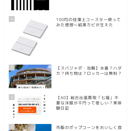
4
100均の珪藻土コースター使って
みた感想～結果カビが生えた
5
【スパジャポ・攻略】水着？ハダ
カ？持ち物は？ロッカーは無料？
6
【AD】総合出張買取「七福」不
要な洋服が千円って怪しい？実体
験日記
7
市販のポップコーンをおいしく食