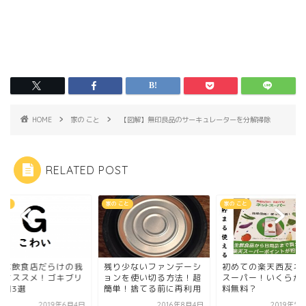
HOME
家の こと
【図解】無印良品のサーキュレーターを分解掃除
RELATED POST
 こと
家の こと
家の こと
りは飲食店だらけの我
残り少ないファンデーシ
初めての楽天西友ネ
家オススメ！ゴキブリ
ョンを使い切る方法！超
スーパー！いくらか
虫剤3選
簡単！捨てる前に再利用
料無料？
2019年6月4日
2016年8月4日
2019年5