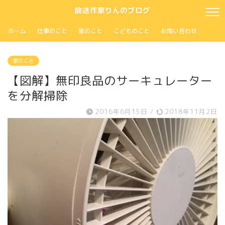
放送作家りんのブログ
ホーム
仕事のこと
家のこと
こどものこと
お問い合わせ
家の こと
【図解】無印良品のサーキュレーター
を分解掃除
2016年6月15日
/
2018年11月2日