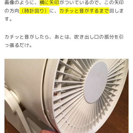
画像のように、
横に矢印
がついているので、この矢印
の方向
（時計回り）
に、
カチッと音がするまで
回しま
す。
カチッと音がしたら、あとは、吹き出し口の部分を引
っ張るだけ。