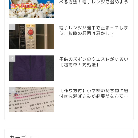
べる方法！電子レンジで温めよう
8
電子レンジが途中で止まってしま
う。故障の原因は扉かも？
9
子供のズボンのウエストがゆるい
【超簡単！対処法】
10
【作り方付】小学校の持ち物に紐
付き洗濯ばさみが必要だなんて…
カテゴリー