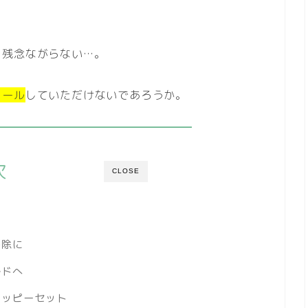
、残念ながらない…。
ロール
していただけないであろうか。
次
CLOSE
る
掃除に
ルドへ
ハッピーセット