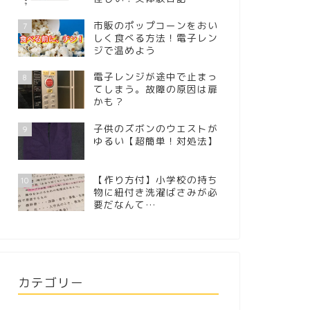
市販のポップコーンをおい
7
しく食べる方法！電子レン
ジで温めよう
電子レンジが途中で止まっ
8
てしまう。故障の原因は扉
かも？
子供のズボンのウエストが
9
ゆるい【超簡単！対処法】
【作り方付】小学校の持ち
10
物に紐付き洗濯ばさみが必
要だなんて…
カテゴリー