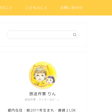
家のこと
こどものこと
お問い合わせ
放送作家 りん
放送作家・ライターなど…。
都内在住・娘2011年生まれ・賃貸２LDK