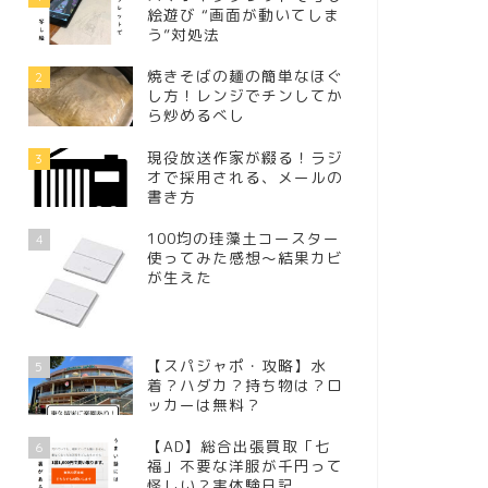
絵遊び “画面が動いてしま
う”対処法
焼きそばの麺の簡単なほぐ
2
し方！レンジでチンしてか
ら炒めるべし
現役放送作家が綴る！ラジ
3
オで採用される、メールの
書き方
100均の珪藻土コースター
4
使ってみた感想～結果カビ
が生えた
【スパジャポ・攻略】水
5
着？ハダカ？持ち物は？ロ
ッカーは無料？
【AD】総合出張買取「七
6
福」不要な洋服が千円って
怪しい？実体験日記