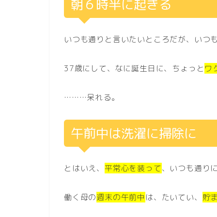
朝６時半に起きる
いつも通りと言いたいところだが、いつ
37歳にして、なに誕生日に、ちょっと
ワ
………呆れる。
午前中は洗濯に掃除に
とはいえ、
平常心を装って
、いつも通り
働く母の
週末の午前中
は、たいてい、
貯