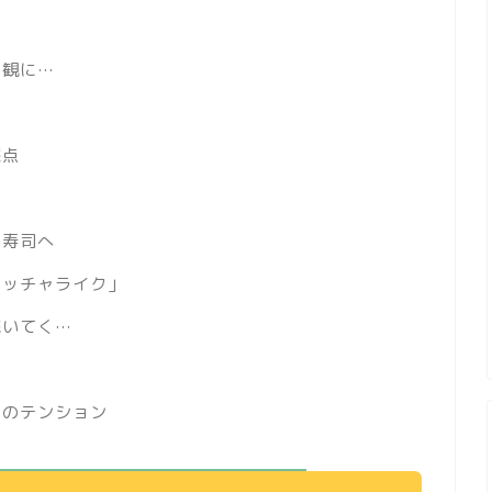
を観に…
採点
ら寿司へ
ワッチャライク」
続いてく…
中のテンション