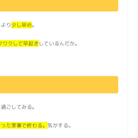
もより
少し早め
。
クワクして早起き
しているんだか。
に過ごしてみる。
まった家事で終わる。
気がする。