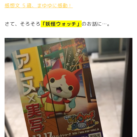
感想文 ５歳、まゆゆに感動！
さて、そろそろ
「妖怪ウォッチ」
のお話に…。