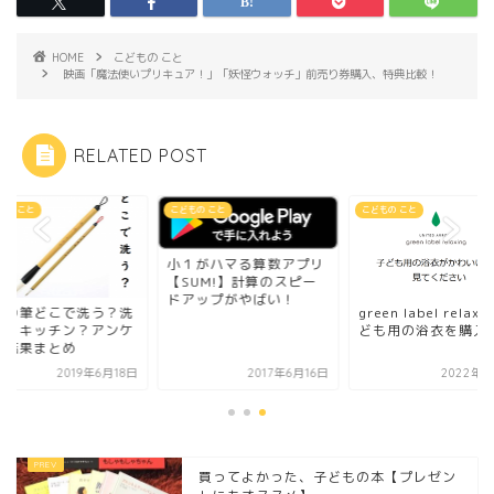
HOME
こどもの こと
映画「魔法使いプリキュア！」「妖怪ウォッチ」前売り券購入、特典比較！
RELATED POST
もの こと
こどもの こと
こどもの こと
小１がハマる算数アプリ
【SUM!】計算のスピー
ドアップがやばい！
道の筆どこで洗う？洗
green label relaxi
所？キッチン？アンケ
ども用の浴衣を購入！ 
ト結果まとめ
2019年6月18日
2017年6月16日
2022年6
買ってよかった、子どもの本【プレゼン