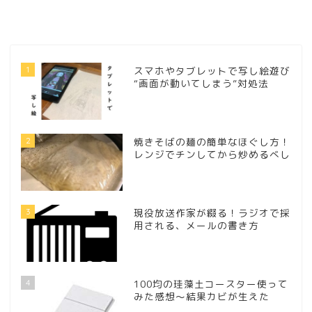
1
スマホやタブレットで写し絵遊び
“画面が動いてしまう”対処法
2
焼きそばの麺の簡単なほぐし方！
レンジでチンしてから炒めるべし
3
現役放送作家が綴る！ラジオで採
用される、メールの書き方
4
100均の珪藻土コースター使って
みた感想～結果カビが生えた