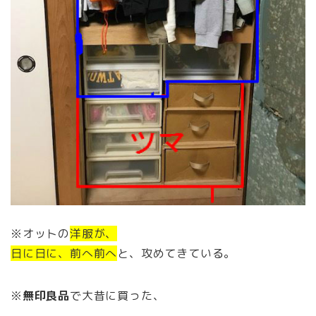
※オットの
洋服が、
日に日に、前へ前へ
と、攻めてきている。
※
無印良品
で大昔に買った、