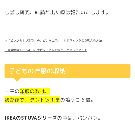
しばし研究、結論が出た際は報告いたします。
※「ピンからキリまで」の、ピンが上で、キリが下というのを覚える方法
「磯野貴理子さんより、泉ピン子さんの方が、ギャラが上！」
子どもの洋服の収納
一軍の
洋服の数は、
我が家で、ダントツ１番
の娘っこ６歳。
IKEAのSTUVAシリーズ
の中は、パンパン。