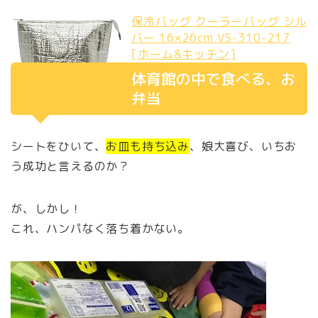
保冷バッグ クーラーバッグ シル
バー 16×26cm VS-310-217
[ホーム&キッチン]
体育館の中で食べる、お
弁当
シートをひいて、
お皿も持ち込み
、娘大喜び、いちお
う成功と言えるのか？
が、しかし！
これ、ハンパなく落ち着かない。