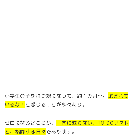
小学生の子を持つ親になって、約１カ月…。
試されて
いるな！
と感じることが多々あり。
ゼロになるどころか、
一向に減らない、TO DOリスト
と、格闘する日々
であります。