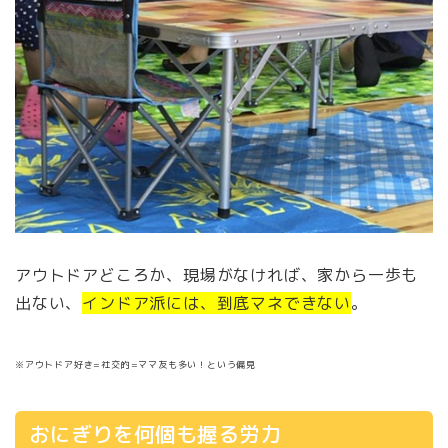
アウトドアどころか、現場がなければ、家から一歩も
出ない、
インドア派には、到底マネできない
。
※アウトドア好き=社交的=ママ友も多い！という偏見
おにぎりを何個も握る労力