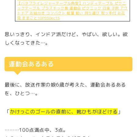
【バタフライレジャーテーブル角型】ハンディテーブル ピクニ
ックテーブル プラスチック製 運動会 ピクニック 行楽 子供 アウ
トドア お絵かき コンパクト 軽量 軽い 持ち運び 取っ手付 お花
見 ままごと10P03Dec16
思いっきり、インドア派だけど、やばい、欲しい。欲
しくなってきた…。
運動会あるある
最後に、放送作家の娘6歳が考えた、運動会あるある
を、ひとつ…。
「
かけっこのゴールの直前に、靴ひもがほどける
」
………100点満点中、3点。