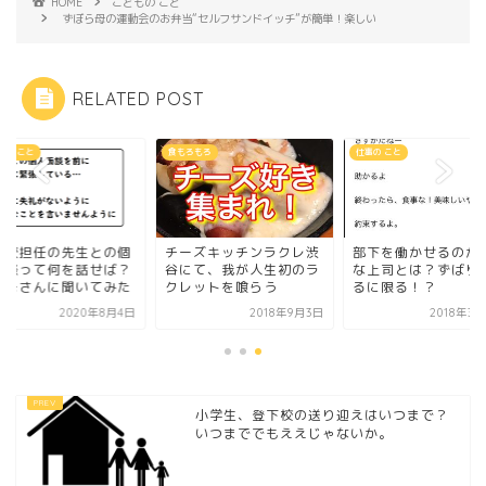
HOME
こどもの こと
ずぼら母の運動会のお弁当“セルフサンドイッチ”が簡単！楽しい
RELATED POST
もの こと
食もろもろ
仕事の こと
学校担任の先生との個
チーズキッチンラクレ渋
部下を働かせるのが
面談って何を話せば？
谷にて、我が人生初のラ
な上司とは？ずばり
輩母さんに聞いてみた
クレットを喰らう
るに限る！？
2020年8月4日
2018年9月3日
2018年3
小学生、登下校の送り迎えはいつまで？
いつまででもええじゃないか。