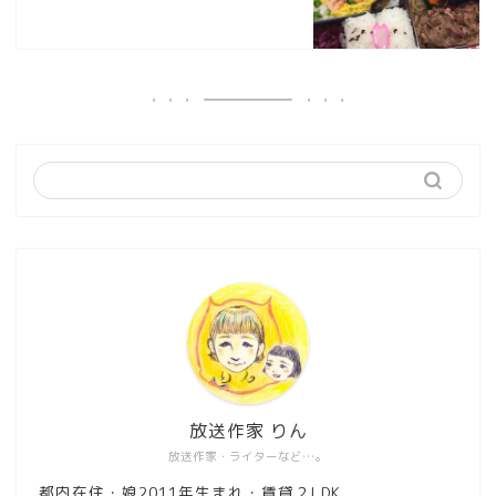
放送作家 りん
放送作家・ライターなど…。
都内在住・娘2011年生まれ・賃貸２LDK