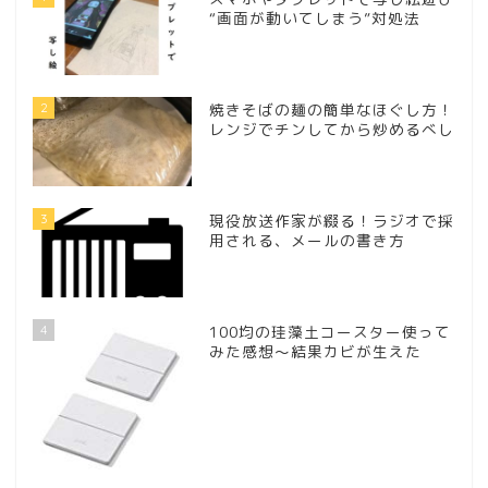
“画面が動いてしまう”対処法
2
焼きそばの麺の簡単なほぐし方！
レンジでチンしてから炒めるべし
3
現役放送作家が綴る！ラジオで採
用される、メールの書き方
4
100均の珪藻土コースター使って
みた感想～結果カビが生えた