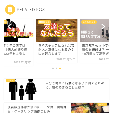
RELATED POST
の こと
仕事の こと
こどもの こと
021年今年の漢字は
番組スタッフになれば芸
東京都内公立中学校
体」（個人的振り返
能人と友達になれるの？
服のお値段は？ 一式
）2022年もよろし
にお答えします
10万弱って高過ぎ！
.
2019年1月24日
2022年11
2022年1月3日
自分で考えて行動できる子に育てるため
に、親のできることとは？
現役放送作家が食べた、ロケ弁・現場弁
当・ケータリング画像まとめ