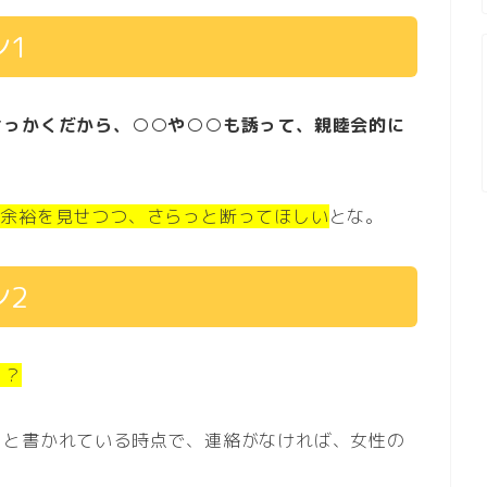
ン1
せっかくだから、○○や○○も誘って、親睦会的に
、
余裕を見せつつ、さらっと断ってほしい
とな。
ン2
ゃ？
」と書かれている時点で、連絡がなければ、女性の