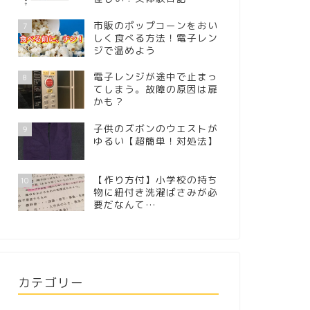
市販のポップコーンをおい
7
しく食べる方法！電子レン
ジで温めよう
電子レンジが途中で止まっ
8
てしまう。故障の原因は扉
かも？
子供のズボンのウエストが
9
ゆるい【超簡単！対処法】
【作り方付】小学校の持ち
10
物に紐付き洗濯ばさみが必
要だなんて…
カテゴリー