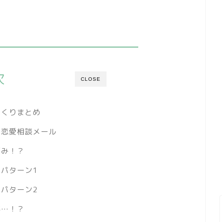
次
CLOSE
っくりまとめ
の恋愛相談メール
悩み！？
パターン1
パターン2
が…！？