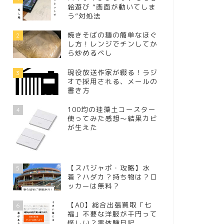
絵遊び “画面が動いてしま
う”対処法
焼きそばの麺の簡単なほぐ
2
し方！レンジでチンしてか
ら炒めるべし
現役放送作家が綴る！ラジ
3
オで採用される、メールの
書き方
100均の珪藻土コースター
4
使ってみた感想～結果カビ
が生えた
【スパジャポ・攻略】水
5
着？ハダカ？持ち物は？ロ
ッカーは無料？
【AD】総合出張買取「七
6
福」不要な洋服が千円って
怪しい？実体験日記