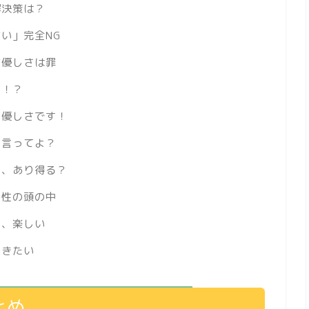
解決策は？
い」完全NG
な優しさは罪
る！？
、優しさです！
て言ってよ？
ン、あり得る？
男性の頭の中
の、楽しい
聞きたい
とめ