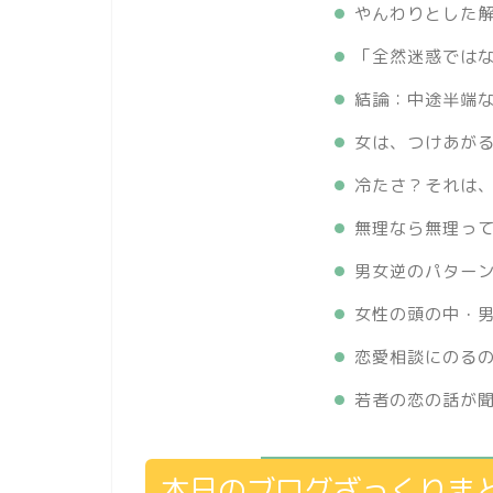
やんわりとした
「全然迷惑ではな
結論：中途半端
女は、つけあが
冷たさ？それは
無理なら無理っ
男女逆のパター
女性の頭の中・
恋愛相談にのる
若者の恋の話が
本日のブログざっくりま