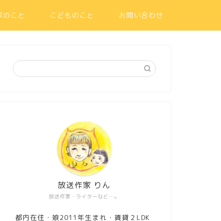
家のこと
こどものこと
お問い合わせ
放送作家 りん
放送作家・ライターなど…。
都内在住・娘2011年生まれ・賃貸２LDK