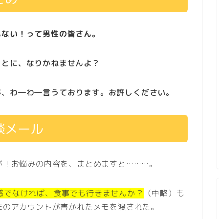
もない！って男性の皆さん。
ことに、なりかねませんよ？
が、わ―わ―言うております。お許しください。
談メール
Eが！お悩みの内容を、まとめますと………。
惑でなければ、食事でも行きませんか？
（中略）も
NEのアカウントが書かれたメモを渡された。