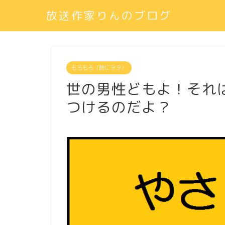
放送作家りんのブログ
もろもろ（時にヲタ）
世の男性どもよ！それ
つけるのだよ？