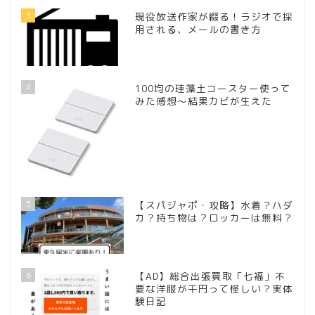
3
現役放送作家が綴る！ラジオで採
用される、メールの書き方
4
100均の珪藻土コースター使って
みた感想～結果カビが生えた
5
【スパジャポ・攻略】水着？ハダ
カ？持ち物は？ロッカーは無料？
6
【AD】総合出張買取「七福」不
要な洋服が千円って怪しい？実体
験日記