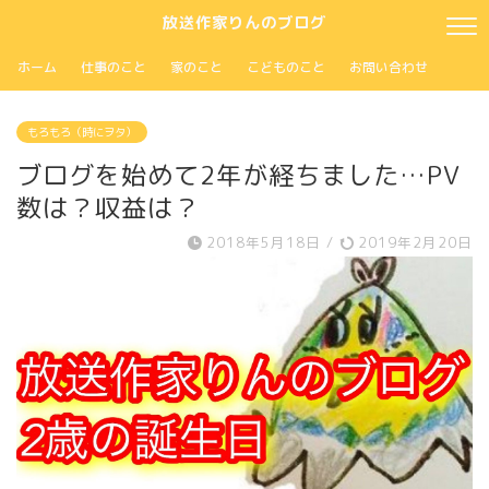
放送作家りんのブログ
ホーム
仕事のこと
家のこと
こどものこと
お問い合わせ
もろもろ（時にヲタ）
ブログを始めて2年が経ちました…PV
数は？収益は？
2018年5月18日
/
2019年2月20日