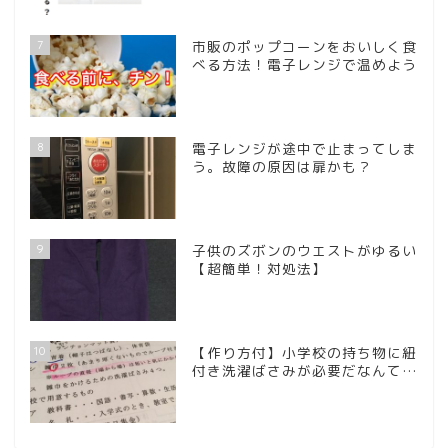
7
市販のポップコーンをおいしく食
べる方法！電子レンジで温めよう
8
電子レンジが途中で止まってしま
う。故障の原因は扉かも？
9
子供のズボンのウエストがゆるい
【超簡単！対処法】
10
【作り方付】小学校の持ち物に紐
付き洗濯ばさみが必要だなんて…