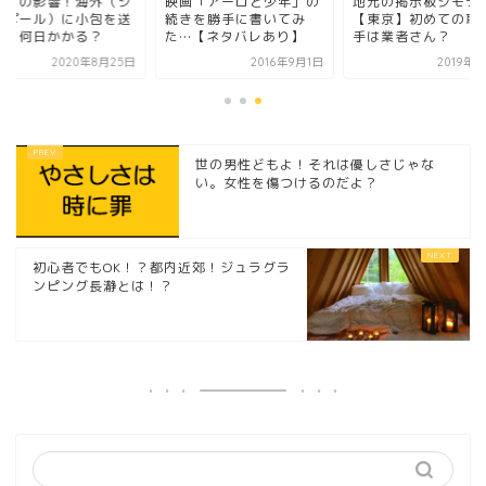
ロナの影響！海外（シ
映画「アーロと少年」の
地元の掲示板ジモテ
ガポール）に小包を送
続きを勝手に書いてみ
【東京】初めての取
たら何日かかる？
た…【ネタバレあり】
手は業者さん？
2020年8月25日
2016年9月1日
2019年
世の男性どもよ！それは優しさじゃな
い。女性を傷つけるのだよ？
初心者でもOK！？都内近郊！ジュラグラ
ンピング長瀞とは！？