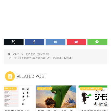
HOME
もろもろ（時にヲタ）
ブログを始めて2年が経ちました…PV数は？収益は？
RELATED POST
もろ（時にヲタ）
こどもの こと
もろもろ（時にヲタ）