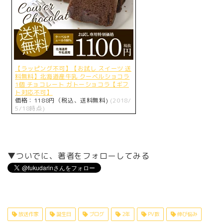
【ラッピング不可】【お試し スイーツ 送
料無料】北海道産牛乳 クーベルショコラ
1個 チョコレート ガトーショコラ【ギフ
ト対応不可】
価格：1188円（税込、送料無料)
(2018/
5/18時点)
▼ついでに、著者をフォローしてみる
放送作家
誕生日
ブログ
2年
PV数
伸び悩み