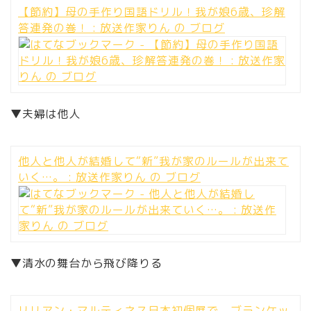
【節約】母の手作り国語ドリル！我が娘6歳、珍解
答連発の巻！ : 放送作家りん の ブログ
▼夫婦は他人
他人と他人が結婚して“新”我が家のルールが出来て
いく…。 : 放送作家りん の ブログ
▼清水の舞台から飛び降りる
リリアン・マルティネス日本初個展で、ブランケッ