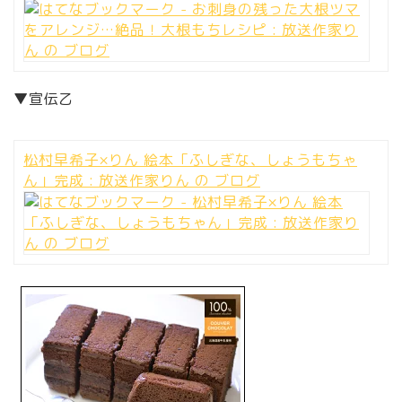
▼宣伝乙
松村早希子×りん 絵本「ふしぎな、しょうもちゃ
ん」完成 : 放送作家りん の ブログ