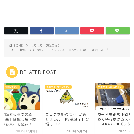
HOME
もろもろ（時にヲタ）
【節約】メインのメールアドレスを、OCNからGmailに変更しました
RELATED POST
もろ（時にヲタ）
もろもろ（時にヲタ）
もろもろ（時にヲタ）
マホ版どうぶつの森
ブログを始めて4年が経
カードも鍵も小銭も
ポケ森」は癒し系…疲
ちました！PV数は？伸び
めて持ち歩けるスマ
ている人こそ是非！
悩み中？
ースRAKUNI（ラク..
2017年12月5日
2020年5月29日
2022年4