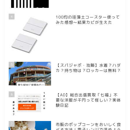
4
100均の珪藻土コースター使って
みた感想～結果カビが生えた
5
【スパジャポ・攻略】水着？ハダ
カ？持ち物は？ロッカーは無料？
6
【AD】総合出張買取「七福」不
要な洋服が千円って怪しい？実体
験日記
7
市販のポップコーンをおいしく食
べる方法！電子レンジで温めよう