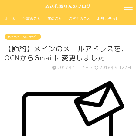
放送作家りんのブログ
ホーム
仕事のこと
家のこと
こどものこと
お問い合わせ
もろもろ（時にヲタ）
【節約】メインのメールアドレスを、
OCNからGmailに変更しました
2017年4月13日
/
2018年9月22日