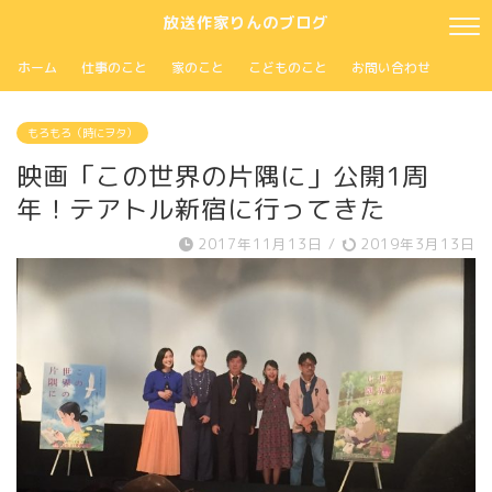
放送作家りんのブログ
ホーム
仕事のこと
家のこと
こどものこと
お問い合わせ
もろもろ（時にヲタ）
映画「この世界の片隅に」公開1周
年！テアトル新宿に行ってきた
2017年11月13日
/
2019年3月13日