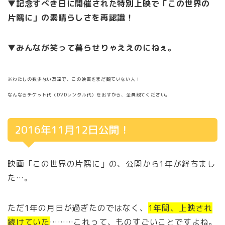
▼記念すべき日に開催された特別上映で「この世界の
片隅に」の素晴らしさを再認識！
▼みんなが笑って暮らせりゃええのにねぇ。
※わたしの数少ない友達で、この映画をまだ観ていない人！
なんならチケット代（DVDレンタル代）を出すから、全員観てください。
2016年11月12日公開！
映画「この世界の片隅に」の、公開から1年が経ちまし
た…。
ただ1年の月日が過ぎたのではなく、
1年間、上映され
続けていた
………これって、ものすごいことですよね。