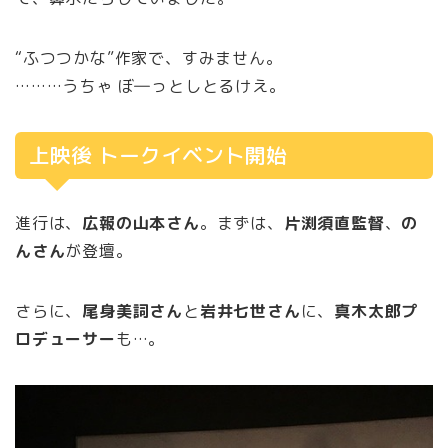
“ふつつかな”作家で、すみません。
………うちゃ ぼ―っとしとるけえ。
上映後 トークイベント開始
進行は、
広報の山本さん
。まずは、
片渕須直監督
、
の
んさん
が登壇。
さらに、
尾身美詞さん
と
岩井七世さん
に、
真木太郎プ
ロデューサー
も…。