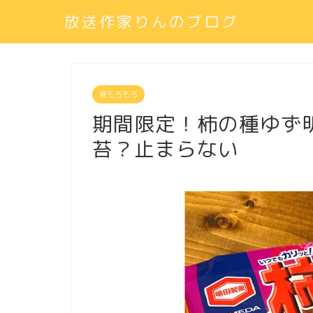
放送作家りんのブログ
食もろもろ
期間限定！柿の種ゆず
苔？止まらない