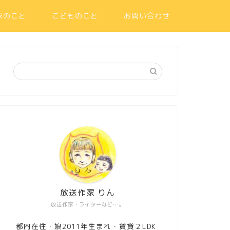
家のこと
こどものこと
お問い合わせ
放送作家 りん
放送作家・ライターなど…。
都内在住・娘2011年生まれ・賃貸２LDK