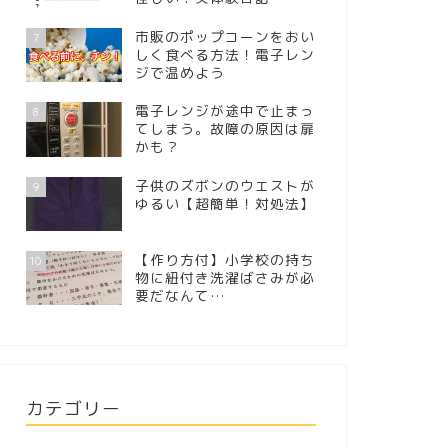
市販のポップコーンをおい
7
しく食べる方法！電子レン
ジで温めよう
電子レンジが途中で止まっ
8
てしまう。故障の原因は扉
かも？
子供のズボンのウエストが
9
ゆるい【超簡単！対処法】
【作り方付】小学校の持ち
10
物に紐付き洗濯ばさみが必
要だなんて…
カテゴリー