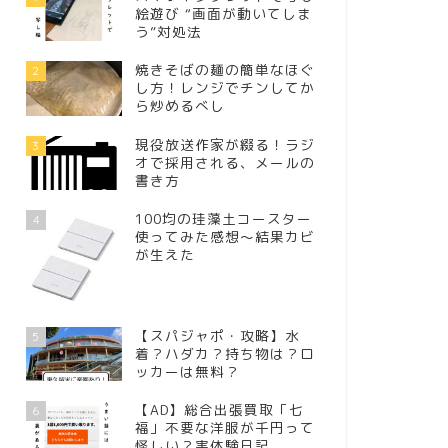
絵遊び “画面が動いてしま
う”対処法
焼きそばの麺の簡単なほぐ
2
し方！レンジでチンしてか
ら炒めるべし
現役放送作家が綴る！ラジ
3
オで採用される、メールの
書き方
100均の珪藻土コースター
4
使ってみた感想～結果カビ
が生えた
【スパジャポ・攻略】水
5
着？ハダカ？持ち物は？ロ
ッカーは無料？
【AD】総合出張買取「七
6
福」不要な洋服が千円って
怪しい？実体験日記