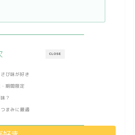
次
CLOSE
わさび味が好き
種・期間限定
何味？
おつまみに最適
が好き