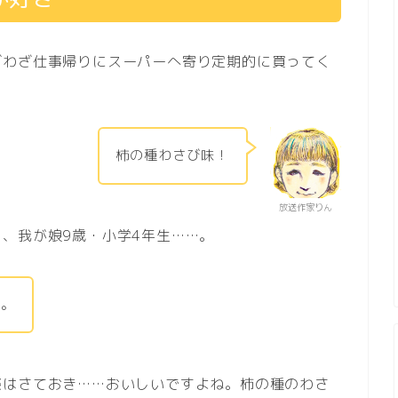
ざわざ仕事帰りにスーパーへ寄り定期的に買ってく
柿の種わさび味！
放送作家りん
、我が娘9歳・小学4年生……。
な。
談はさておき……おいしいですよね。柿の種のわさ