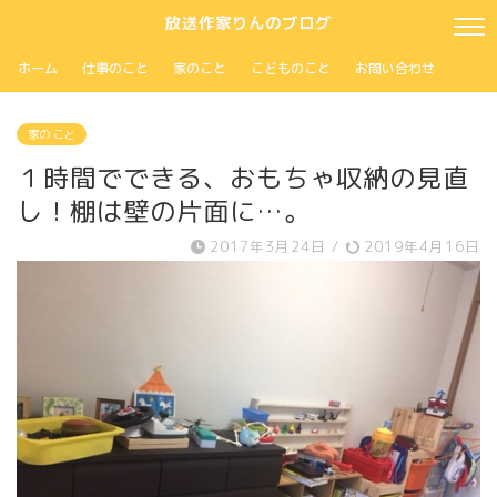
放送作家りんのブログ
ホーム
仕事のこと
家のこと
こどものこと
お問い合わせ
家の こと
１時間でできる、おもちゃ収納の見直
し！棚は壁の片面に…。
2017年3月24日
/
2019年4月16日