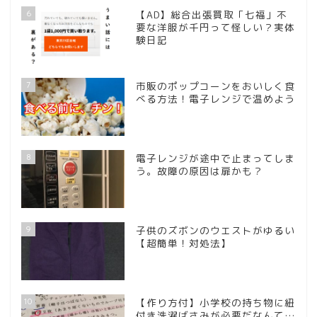
6
【AD】総合出張買取「七福」不
要な洋服が千円って怪しい？実体
験日記
7
市販のポップコーンをおいしく食
べる方法！電子レンジで温めよう
8
電子レンジが途中で止まってしま
う。故障の原因は扉かも？
9
子供のズボンのウエストがゆるい
【超簡単！対処法】
10
【作り方付】小学校の持ち物に紐
付き洗濯ばさみが必要だなんて…