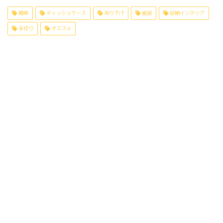
簡単
ティッシュケース
吊り下げ
紙袋
収納インテリア
手作り
オススメ