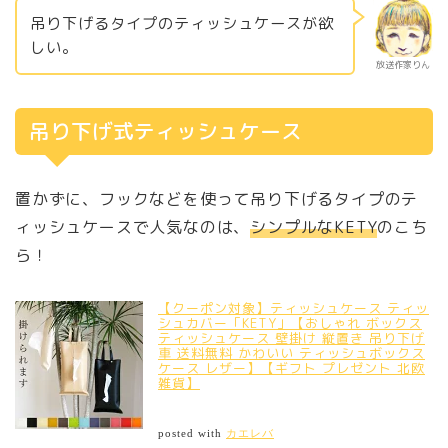
吊り下げるタイプのティッシュケースが欲
しい。
放送作家りん
吊り下げ式ティッシュケース
置かずに、フックなどを使って吊り下げるタイプのテ
ィッシュケースで人気なのは、
シンプルなKETY
のこち
ら！
【クーポン対象】ティッシュケース ティッ
シュカバー「KETY」【おしゃれ ボックス
ティッシュケース 壁掛け 縦置き 吊り下げ
車 送料無料 かわいい ティッシュボックス
ケース レザー】【ギフト プレゼント 北欧
雑貨】
posted with
カエレバ