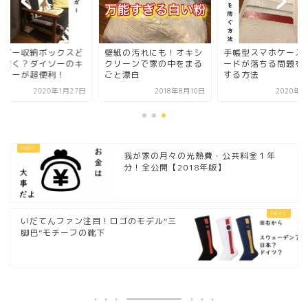
ンガー収納ボックスど
壁紙の汚れにも！オキシ
手帳型スマホケース
に置く？ダイソーのキ
クリーンで家の中をまる
ードが落ちる問題を
スターが超便利！
ごと漂白
する方法
2020年1月27日
2018年8月10日
2020年7
我が家の月々の光熱費・公共料金１年
分！全公開【2018年版】
いだてんファン注目！ロゴのモデル“三
脚巴”モチーフの靴下