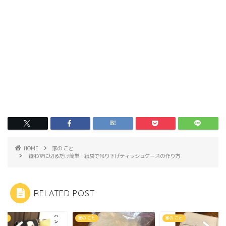
HOME
家の こと
縫わずに切るだけ簡単！紙袋で吊り下げティッシュケースの作り方
RELATED POST
 こと
家の こと
家の こと