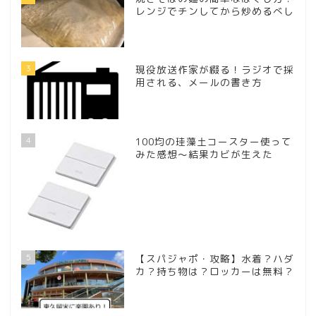
レンジでチンしてから炒めるべし
3
現役放送作家が綴る！ラジオで採
用される、メールの書き方
4
100均の珪藻土コースター使って
みた感想～結果カビが生えた
5
【スパジャポ・攻略】水着？ハダ
カ？持ち物は？ロッカーは無料？