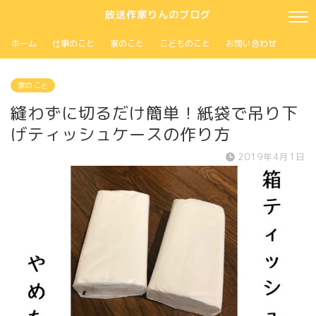
放送作家りんのブログ
ホーム
仕事のこと
家のこと
こどものこと
お問い合わせ
家の こと
縫わずに切るだけ簡単！紙袋で吊り下
げティッシュケースの作り方
2019年4月1日