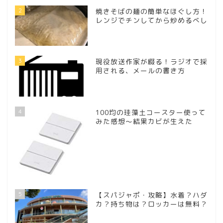
2
焼きそばの麺の簡単なほぐし方！
レンジでチンしてから炒めるべし
3
現役放送作家が綴る！ラジオで採
用される、メールの書き方
4
100均の珪藻土コースター使って
みた感想～結果カビが生えた
5
【スパジャポ・攻略】水着？ハダ
カ？持ち物は？ロッカーは無料？