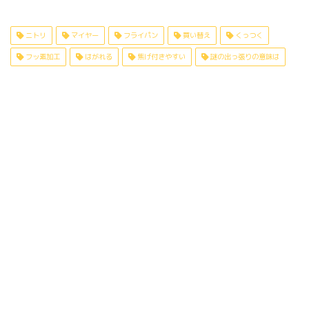
ニトリ
マイヤー
フライパン
買い替え
くっつく
フッ素加工
はがれる
焦げ付きやすい
謎の出っ張りの意味は