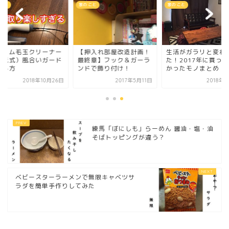
 こと
家の こと
家の こと
スコム毛玉クリーナー
【押入れ部屋改造計画！
生活がガラリと変わ
交流式）風合いガード
最終章】フック＆ガーラ
た！2017年に買っ
外し方
ンドで飾り付け！
かったモノまとめ
2018年10月26日
2017年5月11日
2018年
練馬「ぼにしも」らーめん 醤油・塩・油
そばトッピングが違う？
ベビースターラーメンで無限キャベツサ
ラダを簡単手作りしてみた