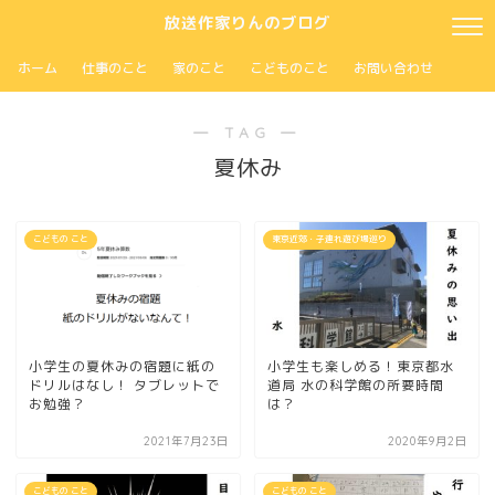
放送作家りんのブログ
ホーム
仕事のこと
家のこと
こどものこと
お問い合わせ
― TAG ―
夏休み
こどもの こと
東京近郊・子連れ遊び場巡り
小学生の夏休みの宿題に紙の
小学生も楽しめる！東京都水
ドリルはなし！ タブレットで
道局 水の科学館の所要時間
お勉強？
は？
2021年7月23日
2020年9月2日
こどもの こと
こどもの こと