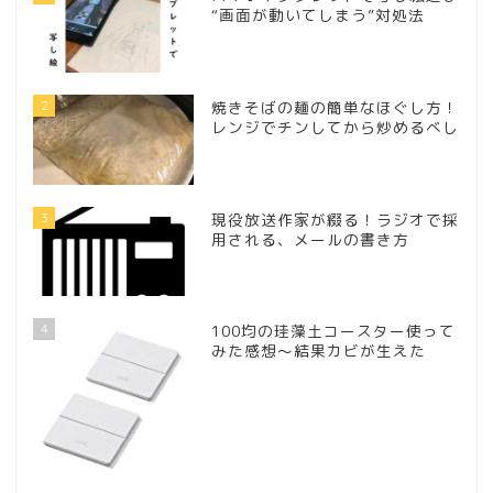
“画面が動いてしまう”対処法
2
焼きそばの麺の簡単なほぐし方！
レンジでチンしてから炒めるべし
3
現役放送作家が綴る！ラジオで採
用される、メールの書き方
4
100均の珪藻土コースター使って
みた感想～結果カビが生えた