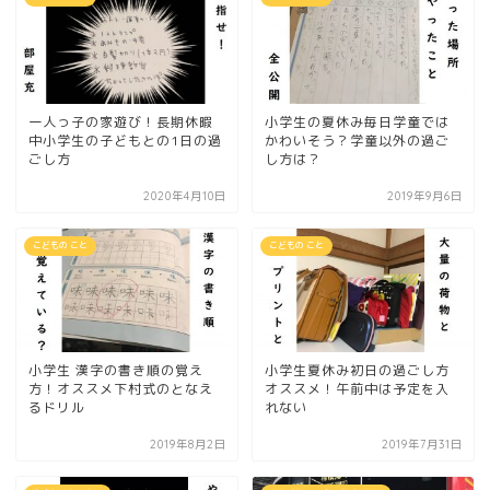
一人っ子の家遊び！長期休暇
小学生の夏休み毎日学童では
中小学生の子どもとの1日の過
かわいそう？学童以外の過ご
ごし方
し方は？
2020年4月10日
2019年9月6日
こどもの こと
こどもの こと
小学生 漢字の書き順の覚え
小学生夏休み初日の過ごし方
方！オススメ下村式のとなえ
オススメ！午前中は予定を入
るドリル
れない
2019年8月2日
2019年7月31日