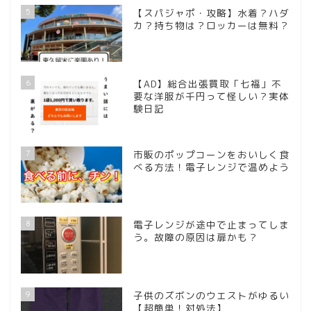
5
【スパジャポ・攻略】水着？ハダ
カ？持ち物は？ロッカーは無料？
6
【AD】総合出張買取「七福」不
要な洋服が千円って怪しい？実体
験日記
7
市販のポップコーンをおいしく食
べる方法！電子レンジで温めよう
8
電子レンジが途中で止まってしま
う。故障の原因は扉かも？
9
子供のズボンのウエストがゆるい
【超簡単！対処法】