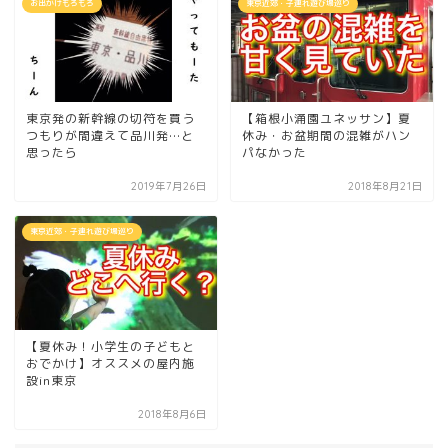
お出かけもろもろ
東京近郊・子連れ遊び場巡り
東京発の新幹線の切符を買う
【箱根小涌園ユネッサン】夏
つもりが間違えて品川発…と
休み・お盆期間の混雑がハン
思ったら
パなかった
2019年7月26日
2018年8月21日
東京近郊・子連れ遊び場巡り
【夏休み！小学生の子どもと
おでかけ】オススメの屋内施
設in東京
2018年8月6日