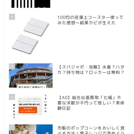
4
100均の珪藻土コースター使って
みた感想～結果カビが生えた
5
【スパジャポ・攻略】水着？ハダ
カ？持ち物は？ロッカーは無料？
6
【AD】総合出張買取「七福」不
要な洋服が千円って怪しい？実体
験日記
7
市販のポップコーンをおいしく食
べる方法！電子レンジで温めよう