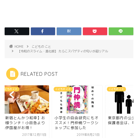
HOME
こどもの こと
【令和のスライム・進化版】 たらこスパゲティの匂いが超リアル
RELATED POST
もの こと
こどもの こと
こどもの こと
新宿とんかつ和幸】お
小学生の自由研究にもオ
東京都内の公立小学
様ランチ！小田急より
ススメ！門仲焼ワークシ
保護者会は、年に何
伊国屋がお得！
ョップに参加した
2017年12月11日
2019年8月21日
2018年3