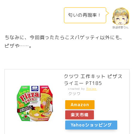
匂いの再現率！
放送作家りん
ちなみに、今回買ったたらこスパゲッティ以外にも、
ピザや……。
クツワ 工作キット ピザス
ライミー PT185
created by
Rinker
クツワ
Amazon
楽天市場
Yahooショッピング