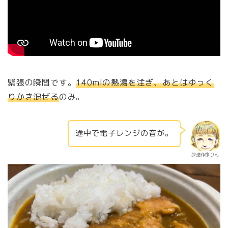
緊張の瞬間です。
140mlの熱湯を注ぎ、あとはゆっく
りかき混ぜる
のみ。
途中で電子レンジの音が。
放送作家りん