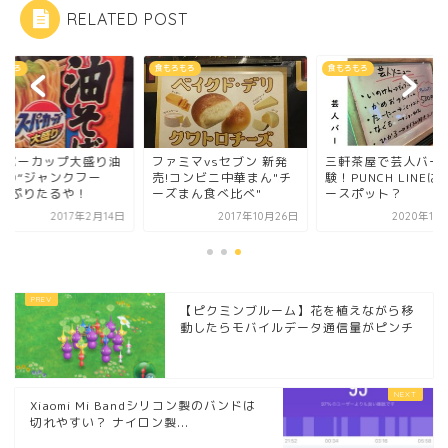
RELATED POST
ろもろ
食もろもろ
食もろもろ
ーパーカップ大盛り油
ファミマvsセブン 新発
三軒茶屋で芸人バー
ばの“ジャンクフー
売!コンビニ中華まん"チ
験！PUNCH LINEは
”っぷりたるや！
ーズまん食べ比べ"
ースポット？
2017年2月14日
2017年10月26日
2020年11
【ピクミンブルーム】花を植えながら移
動したらモバイルデータ通信量がピンチ
Xiaomi Mi Bandシリコン製のバンドは
切れやすい？ ナイロン製...