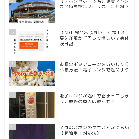
5
【スパジャポ・攻略】水着？ハダ
カ？持ち物は？ロッカーは無料？
6
【AD】総合出張買取「七福」不
要な洋服が千円って怪しい？実体
験日記
7
市販のポップコーンをおいしく食
べる方法！電子レンジで温めよう
8
電子レンジが途中で止まってしま
う。故障の原因は扉かも？
9
子供のズボンのウエストがゆるい
【超簡単！対処法】