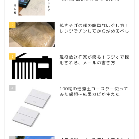
2
焼きそばの麺の簡単なほぐし方！
レンジでチンしてから炒めるべし
3
現役放送作家が綴る！ラジオで採
用される、メールの書き方
4
100均の珪藻土コースター使って
みた感想～結果カビが生えた