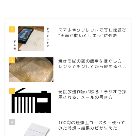
1
スマホやタブレットで写し絵遊び
“画面が動いてしまう”対処法
2
焼きそばの麺の簡単なほぐし方！
レンジでチンしてから炒めるべし
3
現役放送作家が綴る！ラジオで採
用される、メールの書き方
4
100均の珪藻土コースター使って
みた感想～結果カビが生えた