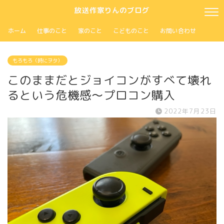
放送作家りんのブログ
ホーム
仕事のこと
家のこと
こどものこと
お問い合わせ
もろもろ（時にヲタ）
このままだとジョイコンがすべて壊れ
るという危機感～プロコン購入
2022年7月23日