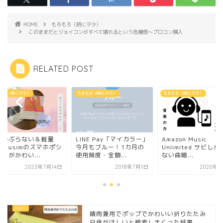
HOME
もろもろ（時にヲタ）
このままだとジョイコンがすべて壊れるという危機感～プロコン購入
RELATED POST
もろ（時にヲタ）
もろもろ（時にヲタ）
もろもろ（時にヲタ）
NE Pay「マイカラー」
Amazon Music
人とかぶらない＆軽
月もブルー！1カ月の
Unlimited サビしか知ら
Lagimusimのスマ
頻度・金額...
ない曲聴...
ェットがかわい...
2018年7月1日
2020年7月6日
2023年7
晴雨兼用でポップでかわいい折りたたみ
日傘がほしいと検索しまくった結果