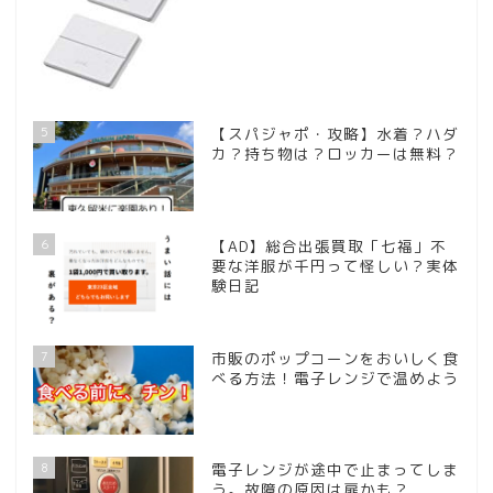
5
【スパジャポ・攻略】水着？ハダ
カ？持ち物は？ロッカーは無料？
6
【AD】総合出張買取「七福」不
要な洋服が千円って怪しい？実体
験日記
7
市販のポップコーンをおいしく食
べる方法！電子レンジで温めよう
8
電子レンジが途中で止まってしま
う。故障の原因は扉かも？