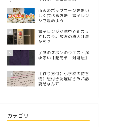
市販のポップコーンをおい
7
しく食べる方法！電子レン
ジで温めよう
電子レンジが途中で止まっ
8
てしまう。故障の原因は扉
かも？
子供のズボンのウエストが
9
ゆるい【超簡単！対処法】
【作り方付】小学校の持ち
10
物に紐付き洗濯ばさみが必
要だなんて…
カテゴリー