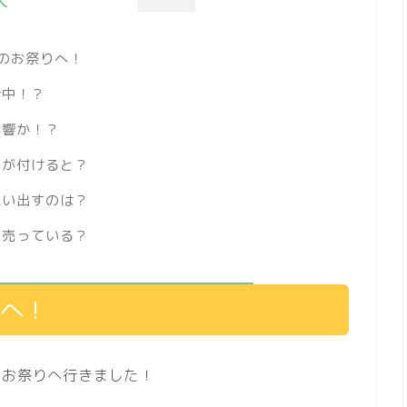
のお祭りへ！
行中！？
影響か！？
もが付けると？
思い出すのは？
に売っている？
りへ！
、お祭りへ行きました！