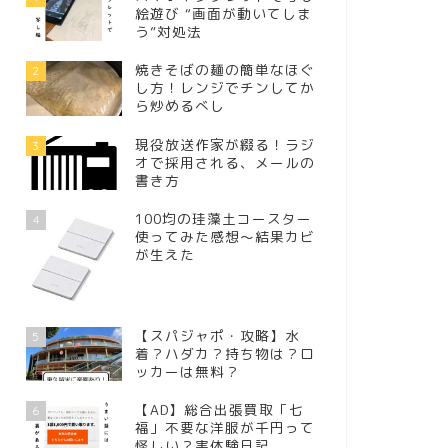
絵遊び “画面が動いてしま
う”対処法
焼きそばの麺の簡単なほぐ
2
し方！レンジでチンしてか
ら炒めるべし
現役放送作家が綴る！ラジ
3
オで採用される、メールの
書き方
100均の珪藻土コースター
4
使ってみた感想～結果カビ
が生えた
【スパジャポ・攻略】水
5
着？ハダカ？持ち物は？ロ
ッカーは無料？
【AD】総合出張買取「七
6
福」不要な洋服が千円って
怪しい？実体験日記