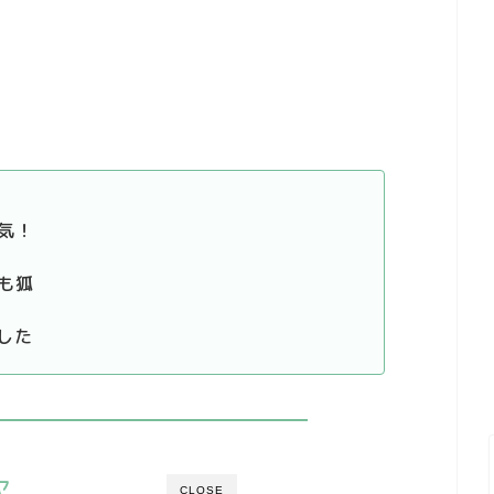
気！
も狐
した
次
CLOSE