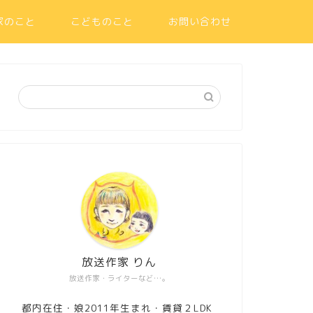
家のこと
こどものこと
お問い合わせ
放送作家 りん
放送作家・ライターなど…。
都内在住・娘2011年生まれ・賃貸２LDK