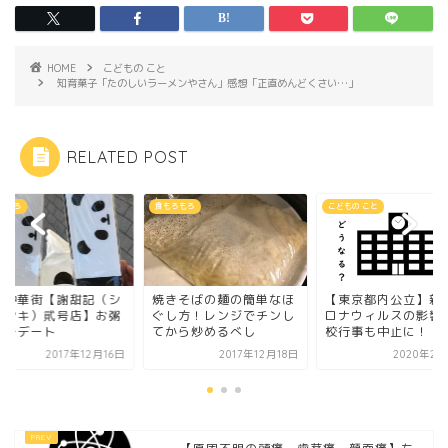
HOME
こどもの こと
知育菓子「たのしいラーメンやさん」感想「正直めんどくさい…」
RELATED POST
ろもろ
こどもの こと
食もろもろ
きそばの麺の簡単なほ
【東京都内公立】新型コ
横浜中華街【謝甜記
し方！レンジでチンし
ロナウィルスの影響で学
ャテンキ）貮号店】
から炒めるべし
校行事も中止に！
ランチデート
2017年12月18日
2020年2月27日
2017年12