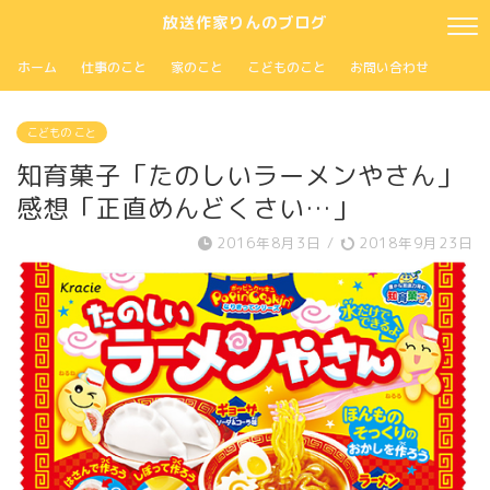
放送作家りんのブログ
ホーム
仕事のこと
家のこと
こどものこと
お問い合わせ
こどもの こと
知育菓子「たのしいラーメンやさん」
感想「正直めんどくさい…」
2016年8月3日
/
2018年9月23日