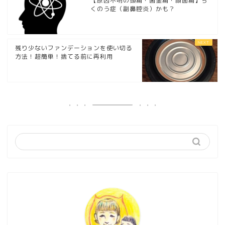
【原因不明の頭痛・歯茎痛・顔面痛】ち
くのう症（副鼻腔炎）かも？
残り少ないファンデーションを使い切る
方法！超簡単！捨てる前に再利用