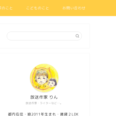
家のこと
こどものこと
お問い合わせ
放送作家 りん
放送作家・ライターなど…。
都内在住・娘2011年生まれ・賃貸２LDK