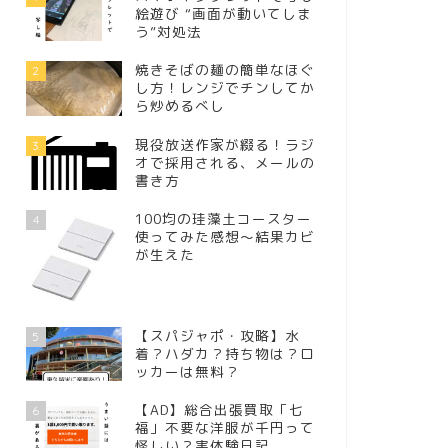
絵遊び “画面が動いてしま
う”対処法
焼きそばの麺の簡単なほぐ
2
し方！レンジでチンしてか
ら炒めるべし
現役放送作家が綴る！ラジ
3
オで採用される、メールの
書き方
100均の珪藻土コースター
4
使ってみた感想～結果カビ
が生えた
【スパジャポ・攻略】水
5
着？ハダカ？持ち物は？ロ
ッカーは無料？
【AD】総合出張買取「七
6
福」不要な洋服が千円って
怪しい？実体験日記