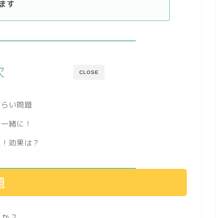
ます
次
CLOSE
づらい問題
と一緒に！
操！効果は？
題
うか？