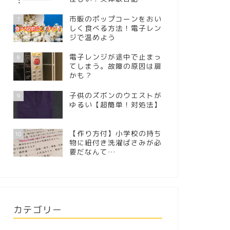
市販のポップコーンをおい
7
しく食べる方法！電子レン
ジで温めよう
電子レンジが途中で止まっ
8
てしまう。故障の原因は扉
かも？
子供のズボンのウエストが
9
ゆるい【超簡単！対処法】
【作り方付】小学校の持ち
10
物に紐付き洗濯ばさみが必
要だなんて…
カテゴリー