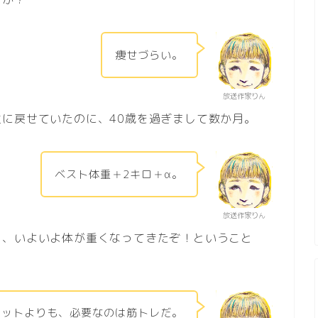
痩せづらい。
放送作家りん
に戻せていたのに、40歳を過ぎまして数か月。
ベスト体重＋2キロ＋α。
放送作家りん
り、いよいよ体が重くなってきたぞ！ということ
エットよりも、必要なのは筋トレだ。