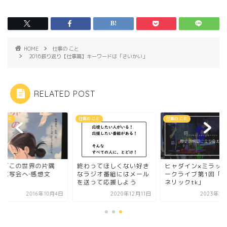
HOME
仕事の こと
2016振り返り【仕事篇】キーワードは「さいかい」
RELATED POST
の こと
仕事の こと
仕事の こと
画「この世界の片隅
終わってほしくない好き
ヒャダイン×ミラッキ
」試写会へ‐感想文
なラジオ番組にはメール
ークライブ第1回「
を送って応援しよう
ネリックtk」
2016年10月4日
2020年12月11日
2023年2