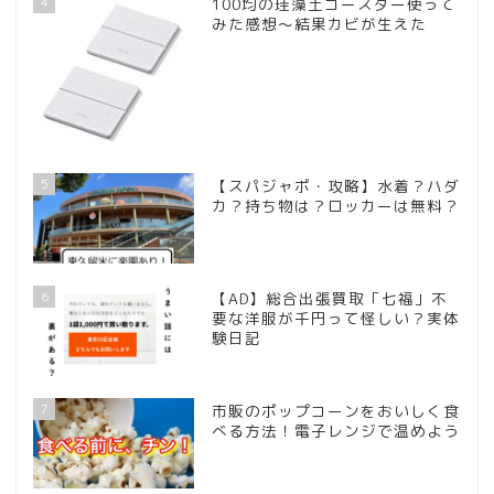
4
100均の珪藻土コースター使って
みた感想～結果カビが生えた
5
【スパジャポ・攻略】水着？ハダ
カ？持ち物は？ロッカーは無料？
6
【AD】総合出張買取「七福」不
要な洋服が千円って怪しい？実体
験日記
7
市販のポップコーンをおいしく食
べる方法！電子レンジで温めよう