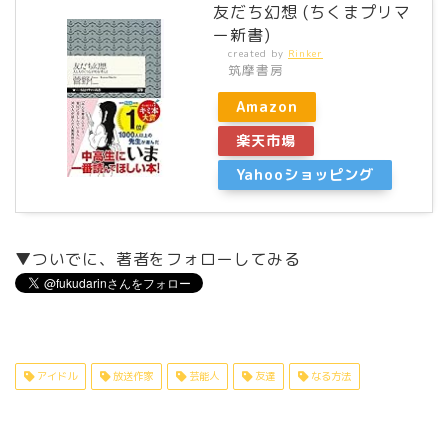
友だち幻想 (ちくまプリマ
ー新書)
created by
Rinker
筑摩書房
Amazon
楽天市場
Yahooショッピング
▼ついでに、著者をフォローしてみる
アイドル
放送作家
芸能人
友達
なる方法