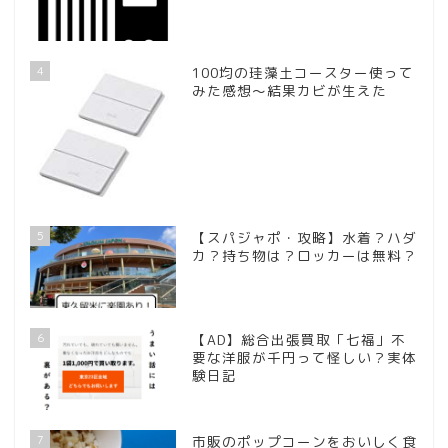
4
100均の珪藻土コースター使って
みた感想～結果カビが生えた
5
【スパジャポ・攻略】水着？ハダ
カ？持ち物は？ロッカーは無料？
6
【AD】総合出張買取「七福」不
要な洋服が千円って怪しい？実体
験日記
7
市販のポップコーンをおいしく食