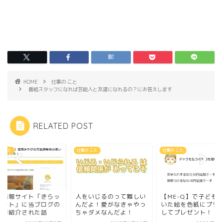
HOME
仕事の こと
番組スタッフになれば芸能人と友達になれるの？にお答えします
RELATED POST
の こと
仕事の こと
仕事の こと
をいじるのって難しい
【ME-Q】で子どもの描
介護情報サイト「き
だよ！愛がなきゃやっ
いた絵を色紙にプリント
コノート」に当ブロ
ゃダメなんだよ！
してプレゼント！
記事が紹介された話