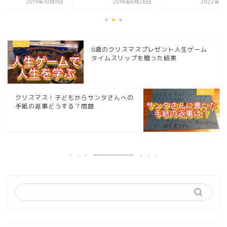
2018年6月26日
2022年10月1日
2019年1
8歳のクリスマスプレゼント人生ゲーム
タイムスリップを贈った結果
クリスマス！子どもからサンタさんへの
手紙の返事どうする？問題