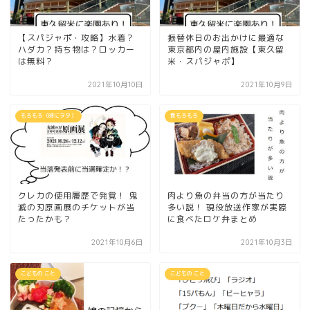
【スパジャポ・攻略】水着？
振替休日のお出かけに最適な
ハダカ？持ち物は？ロッカー
東京都内の屋内施設【東久留
は無料？
米・スパジャポ】
2021年10月10日
2021年10月9日
もろもろ（時にヲタ）
食もろもろ
クレカの使用履歴で発覚！ 鬼
肉より魚の弁当の方が当たり
滅の刃原画展のチケットが当
多い説！ 現役放送作家が実際
たったかも？
に食べたロケ弁まとめ
2021年10月6日
2021年10月3日
こどもの こと
こどもの こと