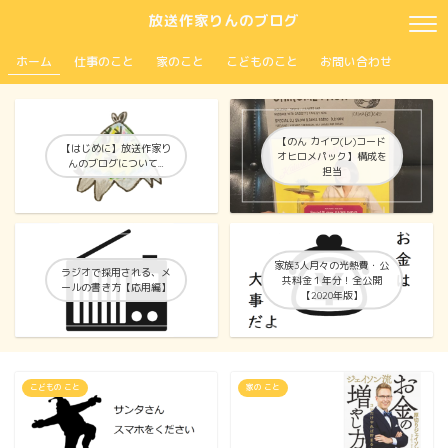
放送作家りんのブログ
ホーム
仕事のこと
家のこと
こどものこと
お問い合わせ
【のん カイワ(レ)コード
【はじめに】放送作家り
オヒロメパック】構成を
んのブログについて…
担当
家族3人月々の光熱費・公
ラジオで採用される、メ
共料金１年分！全公開
ールの書き方【応用編】
【2020年版】
こどもの こと
家の こと