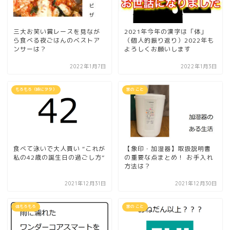
三大お笑い賞レースを見なが
2021年今年の漢字は「体」
ら食べる夜ごはんのベストア
（個人的振り返り）2022年も
ンサーは？
よろしくお願いします
2022年1月7日
2022年1月3日
もろもろ（時にヲタ）
家の こと
食べて泳いで大人買い “これが
【象印・加湿器】取扱説明書
私の42歳の誕生日の過ごし方”
の重要な点まとめ！ お手入れ
方法は？
2021年12月31日
2021年12月30日
体もろもろ
家の こと