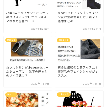
小学5年生女子サンタさんから
厚切りジェイソン『ジェイソ
のクリスマスプレゼントはス
ン流お金の増やし方』読了！
マホ改め図書カード
感想まとめ
2022年1月20日
2022年1月18日
家の こと
体もろもろ
あったかサンダルSUBUをルー
真冬に最強の防寒アイテム！
ムシューズに！ 靴下の厚さ別
裏起毛のフェイクタイツがオ
のサイズ感は？
ススメ
2022年1月15日
2022年1月11日
家の こと
仕事の こと