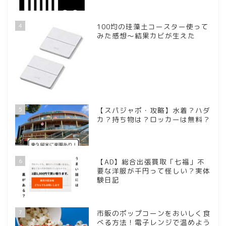
4
100均の珪藻土コースター使って
みた感想～結果カビが生えた
5
【スパジャポ・攻略】水着？ハダ
カ？持ち物は？ロッカーは無料？
6
【AD】総合出張買取「七福」不
要な洋服が千円って怪しい？実体
験日記
7
市販のポップコーンをおいしく食
べる方法！電子レンジで温めよう