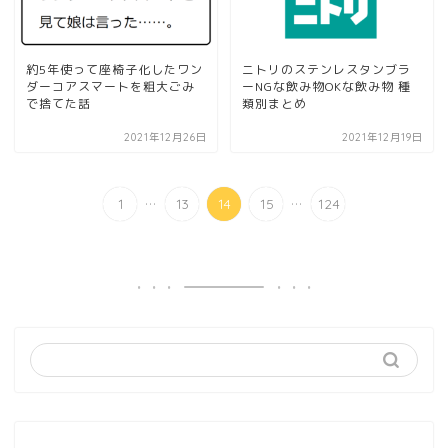
約5年使って座椅子化したワン
ニトリのステンレスタンブラ
ダーコアスマートを粗大ごみ
ーNGな飲み物OKな飲み物 種
で捨てた話
類別まとめ
2021年12月26日
2021年12月19日
...
...
1
13
14
15
124